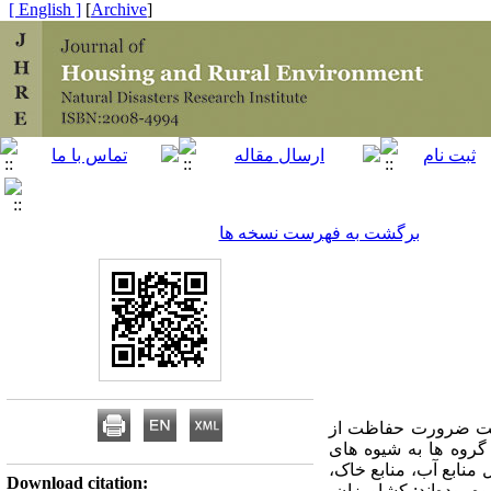
[ English ]
]
Archive
[
برگشت به فهرست نسخه ها
 طبیعت ضرورت حفاظت از
روه‌
ها به شیوه
‌های
نابع آب، منابع خاک،
Download citation:
بوده‌اند: کشاورزان،