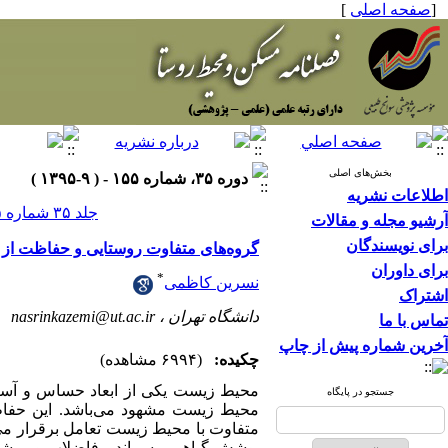
[
صفحه اصلی
]
بخش‌های اصلی
دوره ۳۵، شماره ۱۵۵ - ( ۹-۱۳۹۵ )
اطلاعات نشریه
جلد ۳۵ شماره ۱۵۵ صفحات ۱۵۷-۱۴۳
آرشیو مجله و مقالات
برای نویسندگان
گروه‌های متفاوت روستایی و حفاظت ا
برای داوران
*
نسرین کاظمی
اشتراک
دانشگاه تهران ،
nasrinkazemi@ut.ac.ir
تماس با ما
آخرین شماره پیش از چاپ
چکیده:
(۶۹۹۴ مشاهده)
محیط‌ زیست یکی از ابعاد حساس و آس
جستجو در پایگاه
محیط‌ زیست مشهود می‌باشد. این حفاظت
متفاوت با محیط زیست تعامل برقرار می
پوشش ‌گیاهی، پسماند - فاضلاب و مشکل