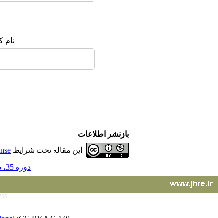
نام ک
بازنشر اطلاعات
این مقاله تحت شرایط
ense
دوره 35، شماره 155 - ( 9-1395 )
766