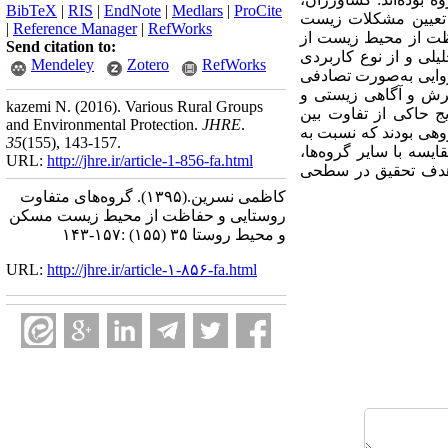
BibTeX
|
RIS
|
EndNote
|
Medlars
|
ProCite
 تعیین مشکلات زیست‌
|
Reference Manager
|
RefWorks
ظت از محیط زیست از
Send citation to:
یلی و از نوع کاربردی
Mendeley
Zotero
RefWorks
و کرجسی 300 پرسشنامه پس از تعیین روایی به‌صورت تصادفی
رش و آگاهی زیستی و
kazemi N.
(2016).
Various Rural Groups
ج حاکی از تفاوت بین
and Environmental Protection.
JHRE
.
روهی بودند که نسبت به
35
(155)
, 143-157.
سه با سایر گروه‌‌ها،
URL:
http://jhre.ir/article-1-856-fa.html
ا هدف تحقیق در سطحی
کاظمی نسرین.
(۱۳۹۵).
گروه‌های متفاوت
روستایی و حفاظت از محیط زیست مسکن
و محیط روستا ۳۵ (۱۵۵) :۱۵۷-۱۴۳
URL:
http://jhre.ir/article-۱-۸۵۶-fa.html