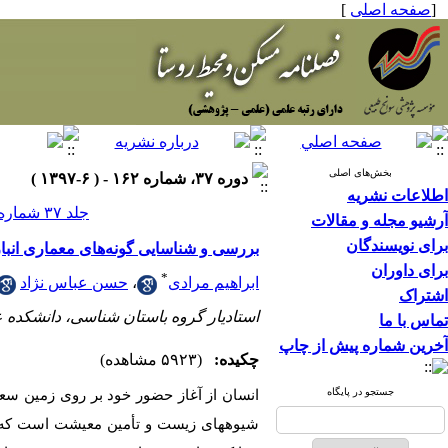
[
صفحه اصلی
]
بخش‌های اصلی
دوره ۳۷، شماره ۱۶۲ - ( ۶-۱۳۹۷ )
اطلاعات نشریه
جلد ۳۷ شماره ۱۶۲ صفحات ۵۴-۳۹
آرشیو مجله و مقالات
برای نویسندگان
بررسی و شناسایی گونه‌های معماری انبار
برای داوران
*
ابراهیم مرادی
،
حسن عباس نژاد
اشتراک
استادیار گروه باستان شناسی، دانشکده عل
تماس با ما
آخرین شماره پیش از چاپ
چکیده:
(۵۹۲۳ مشاهده)
جستجو در پایگاه
انسان از آغاز حضور خود بر روی زمین سعی
شیوه­های زیست و تأمین معیشت است که از 