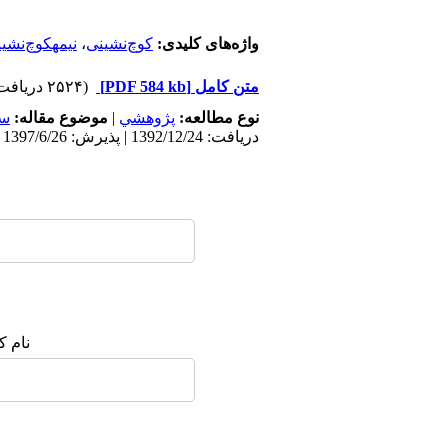
واژه‌های کلیدی:
کوچ‌نشینی
،
نیمه­کوچ‌نشی
متن کامل
[PDF 584 kb]
(۲۵۲۴ دریافت)
نوع مطالعه:
پژوهشي
|
موضوع مقاله:
سک
دریافت: 1392/12/24 | پذیرش: 1397/6/26 | انتشار: 1397/6/27
نام ک