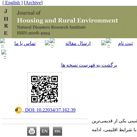
[ English ]
]
Archive
[
برگشت به فهرست نسخه ها
‎ DOI: 10.22034/37.162.39
ینی یکی از قدیمی‌ترین
ا شرایط اقلیمی، ادامه