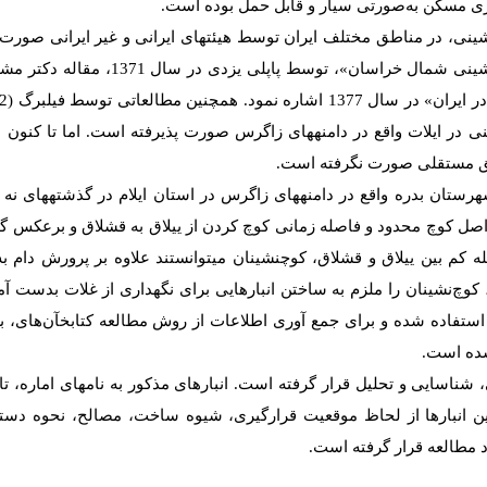
ری مسکن به‌صورتی سیار و قابل حمل بوده است.
نشینی، در مناطق مختلف ایران توسط هیئت­های ایرانی و غیر ایرانی صورت
آن‌ها می‌توان به کتابی تحت عنوان «کوچ‌نشینی شمال خ
 در ایلات واقع در دامنه­های زاگرس صورت پذیرفته است. اما تا کنون در 
قیق مستقلی صورت نگرفته است.
شهرستان بدره واقع در دامنه­های زاگرس در استان ایلام در گذشته­های نه
اصل کوچ محدود و فاصله زمانی کوچ کردن از ییلاق به قشلاق و برعکس گ
ه کم بین ییلاق و قشلاق، کوچ­نشینان می­توانستند علاوه بر پرورش دام به
 کوچ‌نشینان را ملزم به ساختن انبارهایی برای نگهداری از غلات بدست آم
ستفاده شده و برای جمع آوری اطلاعات از روش مطالعه کتابخآن‌های، 
شده است.
 شناسایی و تحلیل قرار گرفته است. انبارهای مذکور به نام­های اماره، تاپو
ین انبارها از لحاظ موقعیت قرارگیری، شیوه ساخت، مصالح، نحوه دس
 مطالعه قرار گرفته است.