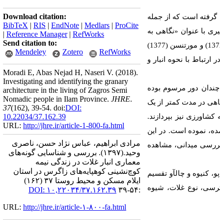
Download citation:
 گرفته است که از جمله
BibTeX
|
RIS
|
EndNote
|
Medlars
|
ProCite
راسان»، توسط پاپلی یزدی در سال 1371، مقاله دکتر مشیری با عنوان «نگاهی به
|
Reference Manager
|
RefWorks
Send citation to:
مفاهیم و تاریخچه کوچ‌نشینی و تدریس آن در ایران» در سال 1377 اشاره نمود. همچنین مطالعاتی توسط فیلبرگ (1372) و مورتنسن (1377)
Mendeley
Zotero
RefWorks
ارتباط با نحوه انبار و
Moradi E, Abas Nejad H, Naseri V.
(2018).
Investigating and identifying the granary
 چندان دور مرسوم بوده
architecture in the living of Zagros Semi
Nomadic people in Ilam Province.
JHRE
.
اهی در مدت کمتر از یک
37
(162)
, 39-54. doi:
DOI:
 کشاورزی نیز بپردازند.
10.22034/37.162.39
URL:
http://jhre.ir/article-1-800-fa.html
ده، نموده است. در این
مرادی ابراهیم، عباس نژاد حسن، ناصری
بررسی میدانی، مشاهده
وحید.
(۱۳۹۷).
بررسی و شناسایی گونه‌های
معماری انبار غلات در زندگی نیمه
کوچ‌نشینی کوهپایه‌های زاگرس در استان
، کنیوه و چال­آو تقسیم
ایلام مسکن و محیط روستا ۳۷ (۱۶۲)
ترسی، نوع غلات، شیوه
DOI: ۱۰,۲۲۰۳۴/۳۷.۱۶۲.۳۹
:۵۴-۳۹
URL:
http://jhre.ir/article-۱-۸۰۰-fa.html