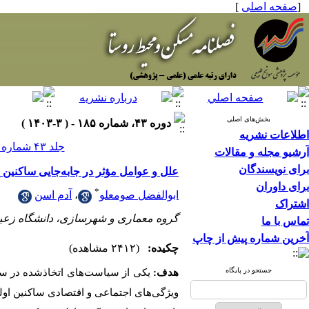
[
صفحه اصلی
]
بخش‌های اصلی
دوره ۴۳، شماره ۱۸۵ - ( ۳-۱۴۰۳ )
اطلاعات نشریه
جلد ۴۳ شماره ۱۸۵ صفحات ۱۰۶-۹۳
آرشیو مجله و مقالات
برای نویسندگان
علل و عوامل مؤثر در جابه‌جایی ساکنین 
برای داوران
*
ابوالفضل صومعلو
،
آدم اسن
اشتراک
گروه معماری و شهرسازی، دانشگاه زعیم،
تماس با ما
آخرین شماره پیش از چاپ
چکیده:
(۲۴۱۲ مشاهده)
جستجو در پایگاه
هدف:
یکی از سیاست‌های اتخاذشده در سط
ویژگی‌های
اجتماعی و اقتصادی ساکنین اول