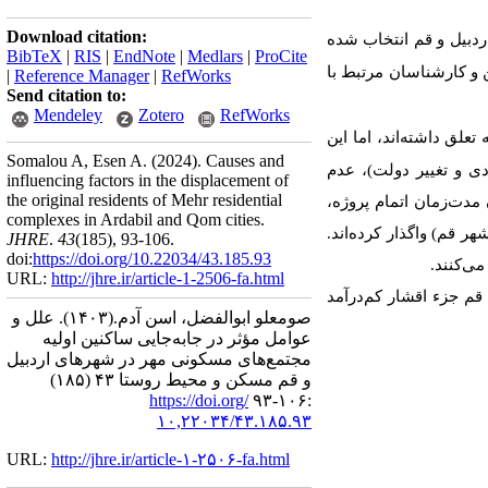
Download citation:
هر در دو شهر اردبیل و قم انتخاب شده
BibTeX
|
RIS
|
EndNote
|
Medlars
|
ProCite
ع‌ها و نیز انجام مصاحبه‌های عمیق با 14 نفر از متخصصین و کارشناسان مرتبط با
|
Reference Manager
|
RefWorks
Send citation to:
Mendeley
Zotero
RefWorks
تعلق داشته‌اند، اما این
Somalou A, Esen A.
(2024).
Causes and
 و تغییر دولت)، عدم
influencing factors in the displacement of
the original residents of Mehr residential
دت‌زمان اتمام پروژه،
complexes in Ardabil and Qom cities.
ن مهر خود شده‌اند و آن را به خانوارهای با درآمد بیشتر (دهک 6 در شهر اردبیل و دهک 7 در شهر قم) واگذار کرده‌اند.
JHRE
.
43
(185)
, 93-106.
doi:
https://doi.org/10.22034/43.185.93
ی‌کنند.
URL:
http://jhre.ir/article-1-2506-fa.html
قم جزء اقشار کم‌درآمد
صومعلو ابوالفضل، اسن آدم.
(۱۴۰۳).
علل و
عوامل مؤثر در جابه‌جایی ساکنین اولیه
مجتمع‌های مسکونی مهر در شهرهای اردبیل
و قم مسکن و محیط روستا ۴۳ (۱۸۵)
https://doi.org/
:۱۰۶-۹۳
۱۰,۲۲۰۳۴/۴۳.۱۸۵.۹۳
URL:
http://jhre.ir/article-۱-۲۵۰۶-fa.html