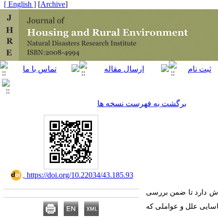
[ English ]
]
Archive
[
برگشت به فهرست نسخه ها
‎ https://doi.org/10.22034/43.185.93
لاش دارد تا ضمن بررسی
ناسایی
علل و عواملی که