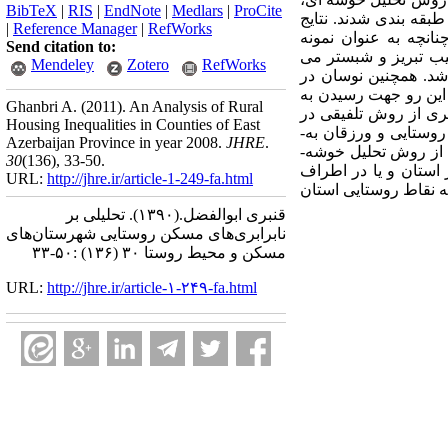
BibTeX
|
RIS
|
EndNote
|
Medlars
|
ProCite
قه بندی شدند. نتایج
|
Reference Manager
|
RefWorks
نچه به عنوان نمونه
Send citation to:
یب تبریز و شبستر می
Mendeley
Zotero
RefWorks
شد. همچنین نوسان در
این رو جهت رسیدن به
Ghanbri A.
(2011).
An Analysis of Rural
یری از روش تلفیقی در
Housing Inequalities in Counties of East
روستایی و ورزقان به-
Azerbaijan Province in year 2008.
JHRE
.
 از روش تحلیل خوشه-
30
(136)
, 33-50.
 استان و یا در اطراف
URL:
http://jhre.ir/article-1-249-fa.html
ه نقاط روستایی استان
قنبری ابوالفضل.
(۱۳۹۰).
تحلیلی بر
نابرابری‌های مسکن روستایی شهرستان‌های
مسکن و محیط روستا ۳۰ (۱۳۶) :۵۰-۳۳
URL:
http://jhre.ir/article-۱-۲۴۹-fa.html