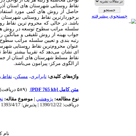
نقاط روستایی شهرستان های استان آذرب
حاصل از روش های کمی مورد استفاده 
جستجوی پیشرفته
برخوردارترین نقاط روستایی شهرستان 
باشد. در حالی که محروم ترین نقاط رو
سلسله مراتب سطوح توسعه در روش های ا
جواب بهینه از روش تلفیقی و میانگین ر
رتبه بندی و تعیین سلسله مراتب سطوح ت
عنوان محروم‌ترین نقاط روستایی شهرست
ای نشان می‌دهد که تقریباً بیشتر نقاط
نقاط مسلط شهرستان های استان از جمله ت
از الگوی مرکز- پیرامون می‌باشد.
واژه‌های کلیدی:
نابرابری
،
مسکن
،
نقاط ر
متن کامل
[PDF 765 kb]
(۵۸۹ دریافت)
نوع مطالعه:
پژوهشي
|
موضوع مقاله:
ت
دریافت: 1390/12/22 | پذیرش: 1393/4/17 | انتشار: 1393/4/17
نام ک