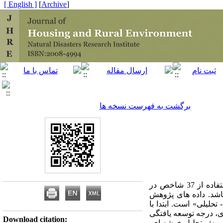
[ English ]
]
Archive
[
برگشت به فهرست نسخه ها
اهداف پژوهش حاضر رتبه بندی، تعیین سطوح توسعه یافتگی و اندازه گیری شکاف و واگرایی ناحیه‌ای با استفاده از 37 شاخص در
یفی مسکن روستایی شهرستان‌های استان آذربایجان شرقی در سال 1387 می باشد. داده های پژوهش
 پژوهش «توصیفی- تحلیلی» است. ابتدا با
ی، درجه توسعه یافتگی
Download citation:
 روش تحلیل خوشه ای،