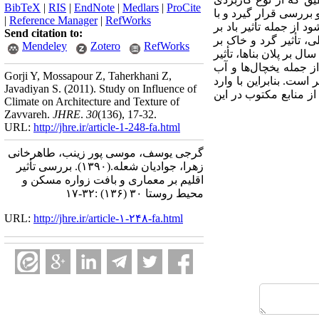
BibTeX
|
RIS
|
EndNote
|
Medlars
|
ProCite
 شهر زواره مرکز توجه و بررسی قرار گیرد و با
|
Reference Manager
|
RefWorks
از جمله تأثیر باد بر
Send citation to:
 تأثیر گرد و خاک بر
Mendeley
Zotero
RefWorks
ل بر پلان بناها، تأثیر
 جمله یخچال‌ها و آب
Gorji Y, Mossapour Z, Taherkhani Z,
است. بنابراین با وارد
Javadiyan S.
(2011).
Study on Influence of
از منابع مکتوب در این
Climate on Architecture and Texture of
Zavvareh.
JHRE
.
30
(136)
, 17-32.
URL:
http://jhre.ir/article-1-248-fa.html
گرجی یوسف، موسی پور زینب، طاهرخانی
زهرا، جوادیان شعله.
(۱۳۹۰).
بررسی تأثیر
اقلیم بر معماری و بافت زواره مسکن و
محیط روستا ۳۰ (۱۳۶) :۳۲-۱۷
URL:
http://jhre.ir/article-۱-۲۴۸-fa.html