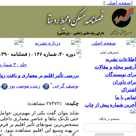
[
صفحه اصلی
]
بخش‌های اصلی
دوره ۳۰، شماره ۱۳۶ - ( فصلنامه ۱۳۹۰ )
اطلاعات نشریه
جلد ۳۰ شماره ۱۳۶ صفحات ۳۲-۱۷
آرشیو مجله و مقالات
برای نویسندگان
بررسی تأثیر اقلیم بر معماری و بافت زوا
برای داوران
*
یوسف گرجی
،
زینب موسی پور
،
اشتراک
تماس با ما
چکیده:
(۲۷۴۷۲ مشاهده)
آخرین شماره پیش از چاپ
شاید بتوان گفت یکی از مهم‌ترین عوامل 
حتی تک‌تک بناها و عناصر معماری داخلی ف
جستجو در پایگاه
مشخص‌ترین نمودهای تأثیر اقلیم بر فرم‌
در پهنه‌ وسیع این اقلیم مشاهده نمود. د
برگزیده شده و سعی در بررسی تأثیر یک