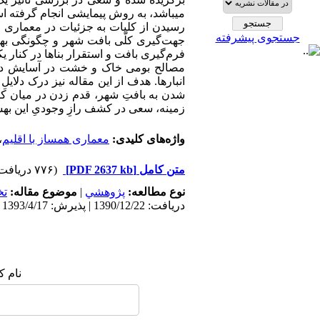
رسیدن از کلیات به جزئیات در معماری و
جستجوی پیشرفته
جهت‌گیری کلّی بافت شهر و چگونگی بهر
فرم‌گیری بافت و استقرار بناها در کنار یک
مصالح بومی خاک و خشت در آسایش دمایی
انبار‌ها. هدف از این مقاله نیز درک دلای
شدن به بافتِ شهر، قدم زدن در میان کوچه
زمینه، سعی در کشف رازِ وجودیِ این به
واژه‌های کلیدی:
معماری همساز با اقلیم
،
متن کامل
[PDF 2637 kb]
(۷۷۶ دریافت)
نوع مطالعه:
پژوهشي
|
موضوع مقاله:
ت
دریافت: 1390/12/22 | پذیرش: 1393/4/17 | انتشار: 1393/4/17
نام ک