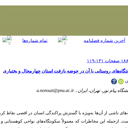
گاه‌های روستایی با آن در حوضه بازفت استان چهارمحال و بختیاری
ن
گاه پیام نور، تهران، ایران ،
a.norouzi@pnu.ac.ir
 ناشی از آن‌ها به‌ویژه با گسترش پراکندگی انسان در اقصی نقاط کره 
ست. ازجمله این مخاطرات که معمولاً سکونتگاه‌های نواحی کوهستانی و ب