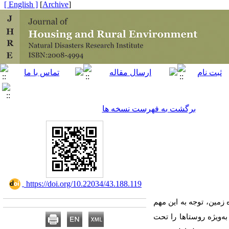
[ English ]
]
Archive
[
برگشت به فهرست نسخه ها
‎ https://doi.org/10.22034/43.188.119
زمین، توجه به این مهم
ه‌ویژه روستاها را تحت