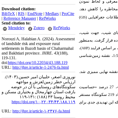
، معرفی و لحاظ نمودن
Download citation:
 مخاطره را کاهش دهد.
BibTeX
|
RIS
|
EndNote
|
Medlars
|
ProCite
لاعات جغرافیایی (
)
GIS
|
Reference Manager
|
RefWorks
Send citation to:
Mendeley
Zotero
RefWorks
‌های شیب، جهت شیب،
Norouzi A, Halabian A.
(2024).
Assessment
ده قرار گرفت.
به‌منظور
of landslide risk and exposure rural
بر اساس فرایند (
)،
settlements in Bazoft basin of Chaharmahal
AHP
and Bakhtiari province.
JHRE
.
43
(188)
,
نقشه
زمین‌شناسی
119-131.
doi:
https://doi.org/10.22034/43.188.119
URL:
http://jhre.ir/article-1-2476-fa.html
نقشه نهایی ممیزی شد.
نوروزی اصغر، حلبیان امیر حسین.
(۱۴۰۳).
ارزیابی خطر زمین‌لغزش و مواجهه
سکونتگاه‌های روستایی با آن در حوضه
به لحاظ وسعت 15/10 درصد حوضه با خطر «حساسیت خیلی زیاد»، 24/22 درصد «حساسیت زیاد»، 27 درصد «حساسیت
بازفت استان چهارمحال و بختیاری مسکن و
متوسط»، 61/27 درصد «حساسیت کم» و تنها 13 درصد «حساسیت خیلی کم» است. همچنین نتایج نشان داد از تعداد 219 سکونتگاه مستقر
محیط روستا ۴۳ (۱۸۸) :۱۳۱-۱۱۹
https://doi.org/۱۰,۲۲۰۳۴/۴۳.۱۸۸.۱۱۹
یین» قرار دارند؛ که این تهدیدی جدی برای
URL:
http://jhre.ir/article-۱-۲۴۷۶-fa.html