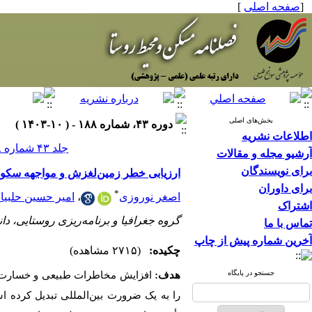
[
صفحه اصلی
]
بخش‌های اصلی
دوره ۴۳، شماره ۱۸۸ - ( ۱۰-۱۴۰۳ )
اطلاعات نشریه
جلد ۴۳ شماره ۱۸۸ صفحات ۱۳۱-۱۱۹
آرشیو مجله و مقالات
برای نویسندگان
ارزیابی خطر زمین‌لغزش و مواجهه سکونت
برای داوران
*
اصغر نوروزی
،
امیر حسین حلبیا
اشتراک
گروه جغرافیا و برنامه‌ریزی روستایی، دانش
تماس با ما
آخرین شماره پیش از چاپ
چکیده:
(۲۷۱۵ مشاهده)
جستجو در پایگاه
هدف:
افزایش مخاطرات طبیعی و خسارت‌های
را به یک ضرورت بین‌المللی تبدیل کرده ا