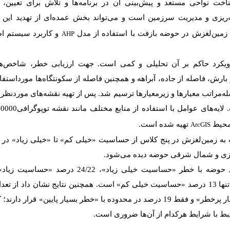
اخت نواحی مستعد و پیش‌بینی آن در برنامه‌ها و تلاش برای تعیین
‌ریزی و مدیریت سرزمین است و می‌تواند بخش عمده‌ای از تهدید این
 زمین‌لغزش در حوضه بازفت با استفاده از مدل
و کاربرد سیستم اط
AHP
ویکرد حاکم بر آن تحلیلی و کمی است. جهت ارزیابی خطر، شاخص
ارش، فاصله از جاده، آبراهه و همچنین فاصله از سکونتگاه‌ها مورداستفا
ه‌مراتب معیارها و زیرمعیارها ترسیم شد. پس از تهیه نقشه‌های موردنظر، 
ایه‌های عوامل با استفاده از منابع مختلف
مانند نقشه
توپوگرافی1:50000،
 محیط
تهیه
شده است.
ArcGIS
ه زمین‌لغزش در پنج کلاس از حساسیت «خیلی کم» تا «خیلی زیاد» در 
زی و شمال شرقی حوضه دیده می‌شود.
در حوضه، حدود 23 درصد در محدوده «بسیار پرخطر» و فقط 19 درصد در محدوده با «خطر بسیار پا
تبط با شرایط هرکدام از آن‌ها ضروری است.