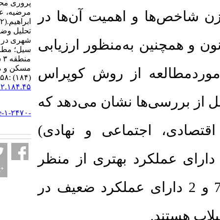
پروری محمدرسول، موغلی
مرضیه، عفیفی محمد
ا و اهمیت آن‌ها در
ابراهیم.
(۱۴۰۲).
بررسی و
تحلیل وضعیت تاب‌آوری
شهری در برابر مخاطرات
ین به‌منظور ارزیابی
سیل؛ مطالعه موردی
منطقه ۳ شهر شیراز
مسکن و محیط روستا ۴۲
لعه از روش کوپراس
DOI:
(۱۸۴) :۵۸-۴۵
۱۰,۲۲۰۳۴/۴۲.۱۸۴.۴۵
ی‌ها نشان می‌دهد که
URL:
http://jhre.ir/article-۱-۲۴۷۰-
fa.html
، اجتماعی و نهادی)
ای 6 و 5 دارای عملکرد بهتری از منظر
ستند و ناحیه‌های 7 و 2 دارای عملکرد ضعیف در
.