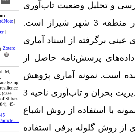
یل وضعیت تاب‌آوری
Download citation:
در برابر مخاطرات سیلاب در منطقه 3 شهر شیراز است.
BibTeX
|
RIS
|
EndNote
|
Medlars
|
ProCite
|
Reference Manager
|
RefWorks
رفته از اسناد آماری
Send citation to:
Mendeley
Zotero
پرسش‌نامه حاصل از
RefWorks
Parvari M, Moghali M,
نمونه آماری پژوهش
Afifi M E.
(2023).
Investigating and analyzing
the state of urban resilience
30 نفر از متخصصان درگیر مدیریت بحران و تاب‌آوری ناحیه 3
against flood risks (case
study of district 3 of Shiraz
city).
JHRE
.
42
(184)
, 45-
تفاده از روش اشباع
58. doi:
DOI:
10.22034/42.184.45
URL:
http://jhre.ir/article-1-
 گلوله برفی استفاده
2470-fa.html