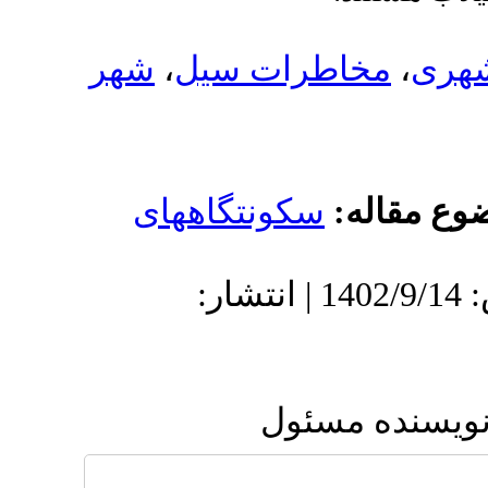
اطرات سیل
،
شهر
:
سکونتگاههای
دریافت: 1402/5/28 | پذیرش: 1402/9/14 | انتشار:
 مسئول