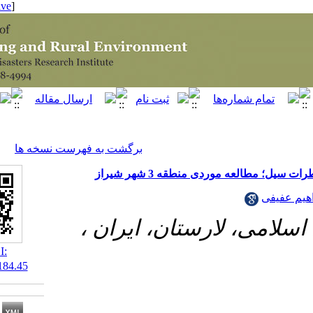
[ English ]
]
Archive
[
برگشت به فهرست نسخه ها
نطقه 3 شهر شیراز
لارستان، ایران ،
‎ DOI:
10.22034/42.184.45