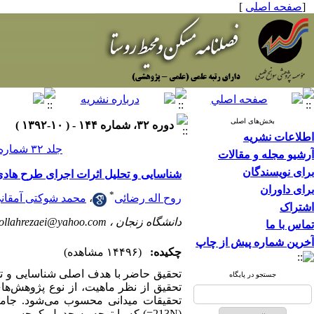
[
صفحه اصلی
]
بخش‌های اصلی
دوره ۳۲، شماره ۱۴۴ - ( ۱۰-۱۳۹۲ )
اطلاعات نشریه
جلد ۳۲ شماره ۱۴۴ صفحات ۸۶-۷۵
آرشیو مجله و مقالات
برای نویسندگان
شناسایی و تحلیل اثرات اجرای طرح هاد
برای داوران
*
روح اله رضائی
،
محمد شوکتی آمقان
اشتراک
دانشگاه زنجان ،
ollahrezaei@yahoo.com
تماس با ما
آخرین شماره پیش از چاپ
چکیده:
(۱۴۴۹۶ مشاهده)
تحقیق حاضر با هدف اصلی شناسایی و ت
جستجو در پایگاه
تحقیق از نظر ماهیت، از نوع پژوهش‌های
تحقیقات میدانی محسوب می‌شود. جامعه