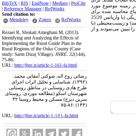
BibTeX
|
RIS
|
EndNote
|
Medlars
|
ProCite
در زمینه موضوع مورد
|
Reference Manager
|
RefWorks
نباخ محاسبه شده برای
Send citation to:
مقیاس اصلی پرسشنامه بالای 75/0 بود. نتایج به دست آمده از تحلیل عاملی نشان داد که پنج عامل کالبدی- فیزیکی (با واریانس 25/20
Mendeley
Zotero
RefWorks
واریانس 63/19 درصد)، بهداشتی (با واریانس 42/14 درصد)، اقتصادی (با واریانس 63/10 درصد) و زیست‌محیطی (با
دیزج را تبیین می‌نمودند و از
Rezaei R, Shokati Ameghani M.
(2013).
Identifying and Analyzing the Effects of
Implementing the Rural Guide Plan in the
Rural Regions of the Osko County (Case
study: Sarin Dizaj Village).
JHRE
.
32
(144)
,
75-86.
URL:
http://jhre.ir/article-1-161-fa.html
رضائی روح اله، شوکتی آمقانی محمد.
(۱۳۹۲).
شناسایی و تحلیل اثرات اجرای
طرح هادی روستایی در مناطق روستایی
شهرستان اسکو (مطالعه موردی: روستای
سرین دیزج) مسکن و محیط روستا ۳۲
(۱۴۴) :۸۶-۷۵
URL:
http://jhre.ir/article-۱-۱۶۱-fa.html