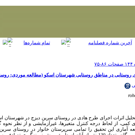
ی روستایی در مناطق روستایی شهرستان اسکو (مطالعه موردی: روست
ی
roh
حلیل اثرات اجرای طرح هادی در روستای سرین دیزج در شهرستان 
 کمی، از لحاظ درجه کنترل متغیرها، غیرآزمایشی و از نظر نحوه گرد
 آماری این تحقیق را تمامی سرپرستان خانوار در روستای سرین 
(213N=) که با توجه به جدول کرجسی- مورگان، تعداد 130 نفر از آنان از طریق روش نمون