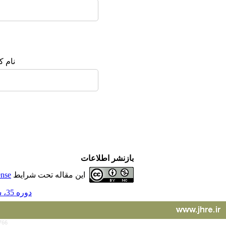
نام ک
بازنشر اطلاعات
این مقاله تحت شرایط
ense
دوره 35، شماره 155 - ( 9-1395 )
766