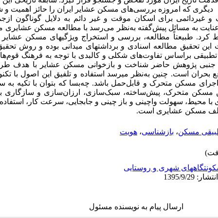
ه دیگری که امروزه بررسی‌های مسکن عشایر ایران را حائز اهمیت و شای
 غیردائمی برای اسکان موقت و غیر دائم به دلایل گوناگون ازجم
عنایت به مسائل پیش‌گفته به‌نظر می‌رسد با مطالعه مسکن عشایری می
رد. طبیعتاً مطالعه، بررسی و استخراج ویژگی­های مسکن عشایر می
ین تحقیق مطالعه اسنادی و برداشت­های میدانی بوده و روش تحقیق 
ه تطبیقی بر‌اساس تفاوت‌های شکلی و کالبدی با توجه به فرهنگ قوم‌ه
 جنبی پژوهش حاضر شناخت و بازخوانی مسکن عشایر با هدف طرح
حران است. چنین به‌نظر می­رسد استفاده و تلفیق این اصول با تکنول
رای مسکن متحرک و قابل‌حمل باشد. چه‌بسا که بتوان با تکیه به س
 مسکن متحرک‌، پیش‌ساخته، سبک‌سازی‌، ارزان‌سازی ‌و سازگاری ب
ا محیط، سهولت واچینی و باز چینی و جابجایی‌، سرعت کار، استفاده 
مختلف مسکن عشایری است.
بیقی مسکن
،
بازشناسی
،
هویت
ونتگاههای شهری و روستایی
ارسال پیام به نویسنده مسئول