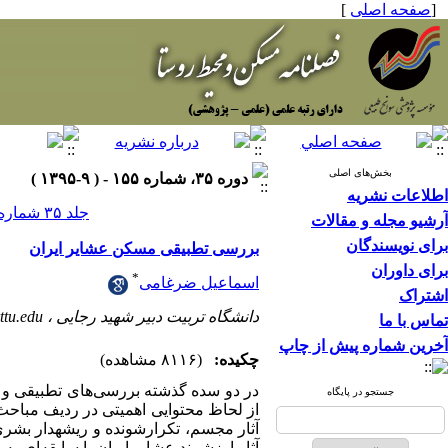
[
صفحه اصلی
]
بخش‌های اصلی
دوره ۳۵، شماره ۱۵۵ - ( ۹-۱۳۹۵ )
اطلاعات نشریه
جلد ۳۵ شماره ۱۵۵ صفحات ۳۶-۱۹
آرشیو مجله و مقالات
برای نویسندگان
بررسی تطبیقی مسکن عشایر ایران
برای داوران
*
اسماعیل ضرغامی
اشتراک
دانشگاه تربیت دبیر شهید رجایی ،
ttu.edu
تماس با ما
آخرین شماره پیش از چاپ
چکیده:
(۸۱۱۶ مشاهده)
در دو سده گذشته بررسی‌های تطبیقی و 
جستجو در پایگاه
از لحاظ محتوایی اهمیتی در ردیف مباحث 
آثار مجسم، تکرارشونده و ریشه­دار بشر
آثار ارزشمند عشایر ایران با سابقه‌ای ب