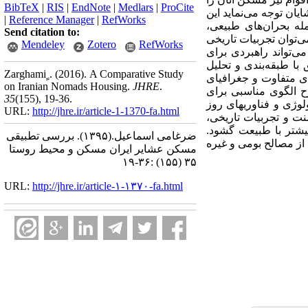
BibTeX
|
RIS
|
EndNote
|
Medlars
|
ProCite
ان توجه می‌نماید این
|
Reference Manager
|
RefWorks
له بحران‌های طبیعی،
Send citation to:
‌توان تجربیات تاریخی
Mendeley
Zotero
RefWorks
‌تواند راهبردی برای
با طبقه‌بندی و تحلیل
Zarghami ٍ.
(2016).
A Comparative Study
ای متفاوت و جغرافیای
on Iranian Nomads Housing.
JHRE
.
 الگوی مناسبی برای
35
(155)
, 19-36.
وژی و فناوری­های روز
URL:
http://jhre.ir/article-1-1370-fa.html
نت و تجربیات تاریخی،
یشتر با طبیعت گشود.
ضرغامی اسماعیل.
(۱۳۹۵).
بررسی تطبیقی
از مصالح بومی و غیره
مسکن عشایر ایران مسکن و محیط روستا
۳۵ (۱۵۵) :۳۶-۱۹
URL:
http://jhre.ir/article-۱-۱۳۷۰-fa.html