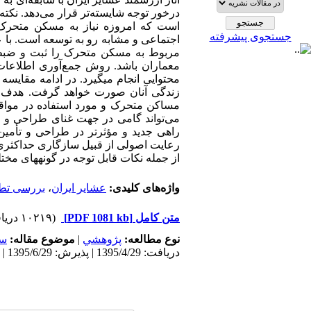
درخور توجه شایسته‌تر قرار می‌دهد. نکت
است که امروزه نیاز به مسکن متحرک و
جستجوی پیشرفته
اجتماعی و مشابه رو به توسعه است. ‌با 
مربوط به مسکن متحرک را ثبت و ضبط ک
معماران باشد. روش جمع‌آوری اطلاعات ا
محتوایی انجام می­گیرد. در ادامه مقایس
زندگی آنان صورت خواهد گرفت. ‌هدف
مساکن متحرک و مورد استفاده در مواقع ب
می‌تواند گامی در جهت غنای طراحی و اج
راهی جدید و مؤثرتر در طراحی و تأمین
رعایت اصولی از قبیل سازگاری حداکثری ب
از جمله نکات قابل‌ توجه در گونه­های 
واژه‌های کلیدی:
عشایر ایران
،
بررسی تط
متن کامل
[PDF 1081 kb]
(۱۰۲۱۹ دریافت)
نوع مطالعه:
پژوهشي
|
موضوع مقاله:
سک
دریافت: 1395/4/29 | پذیرش: 1395/6/29 | انتشار: 1395/9/29