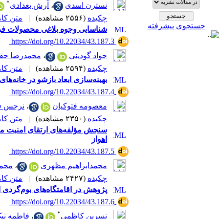
*
نسترن اسدی
،
آرش بغدادی
چکیده
(۲۵۵۶ مشاهده)
|
متن کامل 
جستجوی پیشرفته
شناسایی وجوه بلاغی محصولات فرا
‎ https://doi.org/10.22034/43.187.3
جواد گودینی
،
محمدرضا حق
چکیده
(۲۵۹۴ مشاهده)
|
متن کامل 
بهینه‌سازی ابعاد بازشو در خانه‌
‎ https://doi.org/10.22034/43.187.4
معصومه فتوکیان
،
نرجس فل
چکیده
(۲۳۵۰ مشاهده)
|
متن کامل 
اهواز
‎ https://doi.org/10.22034/43.187.5
محمدابراهیم مظهری
،
محمد
چکیده
(۲۴۲۷ مشاهده)
|
متن کامل 
پژوهش در اقامتگاه‌های بوم‌گردی ا
‎ https://doi.org/10.22034/43.187.6
*
نسرین کاظمی
،
فاطمه نی