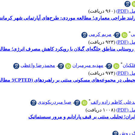
(PDF)
(۹۶۰ دریافت)
یند طراحی معماری؛ مطالعه موردی: طرح‌های آپارتمانی شهر کرمانشا
*
ی
،
مریم کرمی
(PDF)
(۹۲۳ دریافت)
های روستایی مناطق جلگه‌ای گیلان با رویکرد کاهش مصرف انرژی؛ مط
*
کیان
،
مهدیه میرمیران
،
محمدرضا واعظی
(PDF)
(۹۷۴ دریافت)
سنجش مؤلفه‌های ار
*
علی کاظم زاده رائف
،
صبا میردریکوندی
(PDF)
(۱۰۰۸ دریافت)
یران؛ تحلیلی مبتنی بر قیف پارادایم و مرور سیستماتیک
ک روش