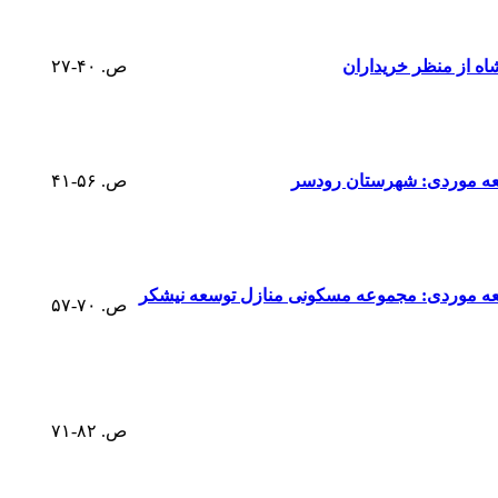
ه از منظر خریداران
ص. ۴۰-۲۷
العه موردی: شهرستان رودسر
ص. ۵۶-۴۱
تقای امنیت محیطی در مجموعه‌های مسکونی مبتنی بر راهبردهای (CPTED)؛ مطالعه موردی: مجموعه مسکونی منازل توسعه نیشکر
ص. ۷۰-۵۷
ص. ۸۲-۷۱