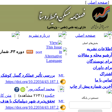
[
صفحه اصلی
]
بخش‌های اصلی
اطلاعات نشریه
دوره ۴۳، شماره ۱۸۷ - ( ۷-۱۴۰۳ )
آرشیو مجله و مقالات
برای نویسندگان
برای داوران
اشتراک
بررسی تأثیر عملکرد گسل کوشک بر
تماس با ما
‎ https://doi.org/10.22034/43.187.1
آخرین شماره پیش از چاپ
*
محمد اسگندرپور
چکیده
(۲۶۴۱ مشاهده)
|
متن کامل 
جستجو در پایگاه
تحقق‌پذیری شهر دیپلماتیک با هدف ت
‎ https://doi.org/10.22034/43.187.2