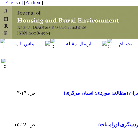
[ English ]
]
Archive
[
یران (مطالعه موردی: استان مرکزی)
ص. ۱۴-۳
ردشگری اورامانات)
ص. ۲۸-۱۵