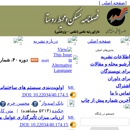
[
صفحه اصلی
]
بخش‌های اصلی
اطلاعات نشریه
دوره ۴۰، شماره ۱۷۴ - ( ۴-۱۴۰۰ )
آرشیو مجله و مقالات
برای نویسندگان
برای داوران
اشتراک
اولویت‌بندی سیستم‌ های ساختمان
تماس با ما
‎ DOI: 10.22034/40.174.3
آخرین شماره پیش از چاپ
*
بابک امیدوار
،
محسن خرم
چکیده
(۵۲۱۴ مشاهده)
|
متن کامل 
جستجو در پایگاه
ارزیابی میزان تأثیرگذاری عوامل 
‎ DOI: 10.22034/40.174.15