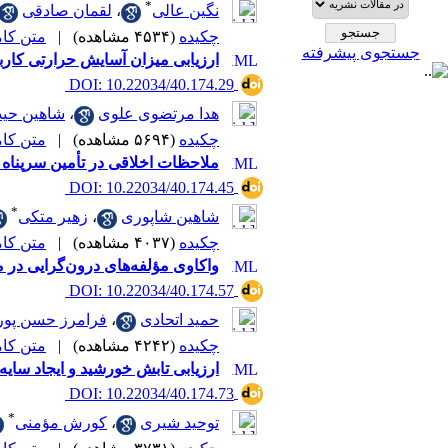
*
نگین عالی
،
لقمان صادقی
چکیده
(۴۵۳۴ مشاهده)
|
متن کامل 
جستجوی پیشرفته
ارزیابی میزان آسایش حرارتی کار
‎ DOI: 10.22034/40.174.29
هدا مرتضوی علوی
،
شاهین حی
چکیده
(۵۶۹۴ مشاهده)
|
متن کامل 
ملاحظات اخلاقی در تأمین سرپناه پس از
‎ DOI: 10.22034/40.174.45
*
شاهین شاپوری
،
زهیر متکی
چکیده
(۴۰۳۷ مشاهده)
|
متن کامل 
واکاوی مؤلفه‌های درون‌گرایی در
‎ DOI: 10.22034/40.174.57
حمید اتحادی
،
فرامرز حسن پور
چکیده
(۴۲۴۲ مشاهده)
|
متن کامل 
ارزیابی تابش خورشید و ایجاد سایه 
‎ DOI: 10.22034/40.174.73
*
توحید شیری
،
کورش مؤمنی