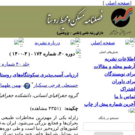
[
صفحه اصلی
]
بخش‌های اصلی
دوره ۴۰، شماره ۱۷۴ - ( ۴-۱۴۰۰ )
اطلاعات نشریه
جلد ۴۰ شماره ۱۷۴ صفحات ۱۱۸-۱۰۳
آرشیو مجله و مقالات
برای نویسندگان
ارزیابی آسیب‌پذیری سکونتگاه‌های روستای
برای داوران
*
حسنعلی فرجی سبکبار
،
بهمن طهما
اشتراک
گروه جغرافیای انسانی، دانشکده جغرافیا، 
تماس با ما
آخرین شماره پیش از چاپ
چکیده:
(۴۳۵۱ مشاهده)
زلزله یکی از مهم‌ترین مخاطرات طبیعی ا
جستجو در پایگاه
بحران‌ها و فجایع بزرگی می‌شود.
ایران به
کشورهای لرزه‌خیز دنیا است و طی دوره‌ها
نیز به‌دلیل شرایط خاص خود مانند تمرک