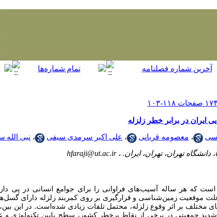
ی ایران در برابر خطر زلزله
سی
،
معصومه قربانی
،
علی اکبر سرمدی سیفی
،
نبی الله س
دانشگاه تهران، تهران، ایران. ،
hfaraji@ut.ac.ir
ست که هر ساله آسیب‌های فراوانی را برای جوامع انسانی در پی دارد و
‌علت موقعیت زمین‌شناسی و قرارگیری بر روی کمربند زلزله دارای گسل‌ها
ی مختلف بر اثر وقوع زلزله، محتمل تلفات زیادی شده‌است. در این بین،
ز شدید جمعیتی در برخی از نقاط پرخطر کشور، سطح پایین تکنولوژی و