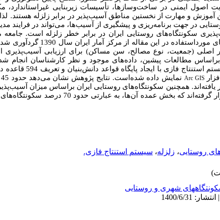
ت اصول ایمنی در ساخت‌وسازها، تأسیسات زیربنایی غیراستاندارد، مک
آموزش و مهارت از ﻧﺨﺴﺘﻴﻦ ﻣﻨﺎﻃﻖ آسیب‌پذیر در برابر زﻟﺰﻟﻪ ﻫﺴﺘﻨﺪ.
لذا
تایی در جهت برنامه‌ریزی و پیشگیری از آسیب‌ها، می‌تواند در فرایند مدی
پذیری سکونتگاه‌های روستایی ایران در برابر خطر زلزله است.
جامعه م
داده‌های مورداستفاده در این مقاله 
 ادبیات 12 متغیر در قالب 3 معیار اصلی (جمعیت، نوع مصالح، سن مساکن) برای ارزیابی آسیب‌
 براساس مطالعات پیشین، داده‌های موجود و نظر کارشناسان انجام شد
زی با ایجاد پایگاه قواعد دانش‌بنیان و تعریف 594 قاعده در محیط نرم‌افزار
فزار
ن
Arc GIS
ر یافته‌اند. همچنین سکونتگاه‌های روستایی ایران براساس میزان آسیب‌پذیر
طبقه با آسیب‌پذیری کم، متوسط و زیاد قرار گرفته‌اند که بخش عم
ای روستایی
،
زلزله
،
سیستم استنتاج فازی.
ونتگاههای شهری و روستایی