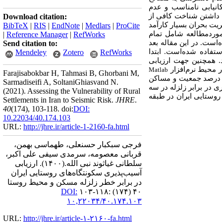
انیابی نامناسب و عدم
 داشتن شناخت کافی از
Download citation:
ریت بحران بسیار کارآمد
BibTeX
|
RIS
|
EndNote
|
Medlars
|
ProCite
وردمطالعه شامل تمام
|
Reference Manager
|
RefWorks
از مرکز آمار ایران سال 1390 گردآوری شده‌است. در این مقاله بعد
Send citation to:
پذیری استفاده شده‌است. ابتدا
Mendeley
Zotero
RefWorks
. همچنین جهت ارزیابی
Matlab
Farajisabokbar H, Tahmasi B, Ghorbani M,
مایش داده شده‌است. نتایج پژوهش نشان می‌دهد حدود 45 درصد جمعیت و مساکن
Sarmadiseifi A, SoltaniGhiasvand N.
ی در برابر زلزله در سه
(2021).
Assessing the Vulnerability of Rural
ده آن‌ها، به عبارتی حدود 70 درصد سکونتگاه‌های روستایی ایران در طبقه
Settlements in Iran to Seismic Risk.
JHRE
.
40
(174)
, 103-118. doi:
DOI:
10.22034/40.174.103
URL:
http://jhre.ir/article-1-2160-fa.html
فرجی سبکبار حسنعلی، طهماسی بهمن،
قربانی معصومه، سرمدی سیفی علی اکبر،
سلطانی غیاثوند نبی الله.
(۱۴۰۰).
ارزیابی
آسیب‌پذیری سکونتگاه‌های روستایی ایران
در برابر خطر زلزله مسکن و محیط روستا
DOI:
۴۰ (۱۷۴) :۱۱۸-۱۰۳
۱۰,۲۲۰۳۴/۴۰.۱۷۴.۱۰۳
URL:
http://jhre.ir/article-۱-۲۱۶۰-fa.html