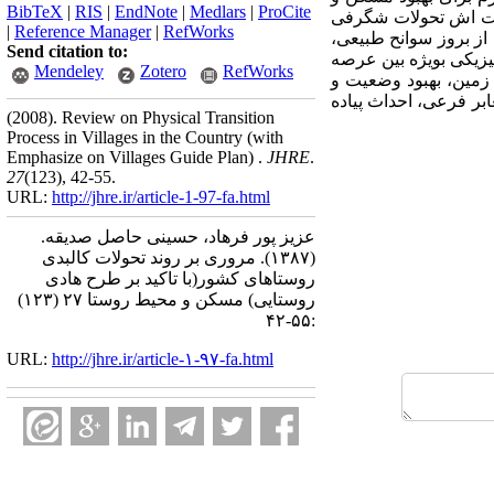
BibTeX
|
RIS
|
EndNote
|
Medlars
|
ProCite
یت اش تحولات شگرفی
|
Reference Manager
|
RefWorks
از بروز سوانح طبیعی،
Send citation to:
زیکی بویژه بین عرصه
Mendeley
Zotero
RefWorks
زمین، بهبود وضعیت و
بر فرعی، احداث پیاده
(2008).
Review on Physical Transition
Process in Villages in the Country (with
Emphasize on Villages Guide Plan) .
JHRE
.
27
(123)
, 42-55.
URL:
http://jhre.ir/article-1-97-fa.html
عزیز پور فرهاد، حسینی حاصل صدیقه.
(۱۳۸۷).
مروری بر روند تحولات کالبدی
روستاهای کشور(با تاکید بر طرح هادی
روستایی) مسکن و محیط روستا ۲۷ (۱۲۳)
:۵۵-۴۲
URL:
http://jhre.ir/article-۱-۹۷-fa.html