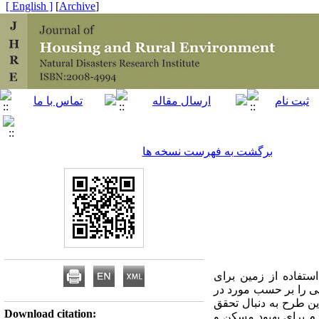
[ English ]
]
Archive
[
برگشت به فهرست نسخه ها
تفاده از زمین برای
ی را بر حسب مورد در
ت طرحهای ساماندهی فضا و سکونتگاههای روستایی یا طرحهای جامع ناحیه‌ای تعیین می‌نماید1. این طرح به دنبال تحقق
Download citation:
ازم برای بهبود مسکن و