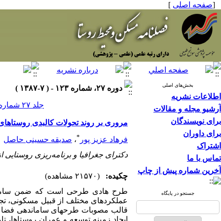
[
صفحه اصلی
]
بخش‌های اصلی
دوره ۲۷، شماره ۱۲۳ - ( ۷-۱۳۸۷ )
اطلاعات نشریه
جلد ۲۷ شماره ۱۲۳ صفحات ۵۵-۴۲
آرشیو مجله و مقالات
برای نویسندگان
مروری بر روند تحولات کالبدی روستاهای 
برای داوران
*
فرهاد عزیز پور
،
صدیقه حسینی حاصل
اشتراک
دکترای جغرافیا و برنامه‌ریزی روستایی ا
تماس با ما
آخرین شماره پیش از چاپ
چکیده:
(۲۱۵۷۰ مشاهده)
طرح هادی طرحی است که ضمن سامانده
جستجو در پایگاه
عملکردهای مختلف از قبیل مسکونی، تجا
‌ایجاد زمینه توسعه و عمران روستاها،‌ ت