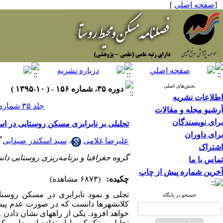
[
صفحه اصلی
]
بخش‌های اصلی
دوره ۳۵، شماره ۱۵۶ - ( ۱۰-۱۳۹۵ )
اطلاعات نشریه
جلد ۳۵ شماره ۱۵۶ صفحات ۹۶-۸۱
آرشیو مجله و مقالات
برای نویسندگان
تحلیلی بر نابرابری مسکن روستایی در اس
برای داوران
*
علیرضا غلامی
،
سید اسکندر صیدایی
اشتراک
گروه جغرافیا و برنامه‌ریزی روستایی دا
تماس با ما
آخرین شماره پیش از چاپ
چکیده:
(۶۸۷۳ مشاهده)
تجلی و نمود نابرابری در مسکن روستا
جستجو در پایگاه
کلانشهرها دانست که در صورت عدم پیشگی
خواهد افزود. یکی از راه­های نشان دا