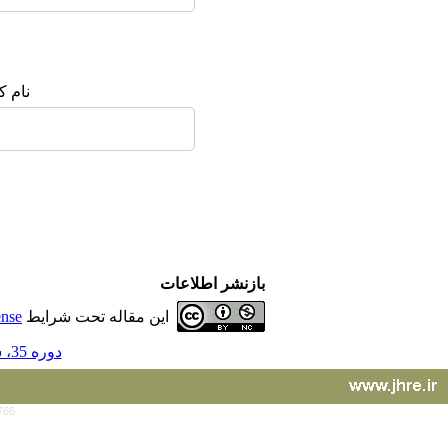
نام ک
بازنشر اطلاعات
این مقاله تحت شرایط
ense
دوره 35، شماره 156 - ( 10-1395 )
766