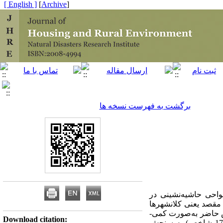
[ English ]
]
Archive
[
برگشت به فهرست نسخه ها
واحی حاشیه‌نشینی در
 مقصد یعنی کلانشهرها
ش حاضر به‌صورت کمی-
Download citation:
تحلیلی - تکنیکی با استفاده از مدل ویکور و شاخص ویلیامسون بر پایه مجموعه شاخص‌های کمی و کیفی (17 شاخص) به سنجش