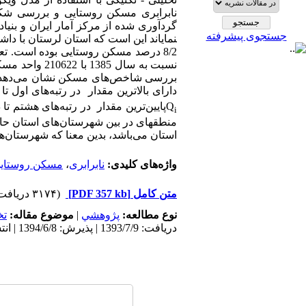
نابرابری مسکن روستایی و بررسی شکاف
جستجوی پیشرفته
نسبت به سال 1385 با 210622 واحد مسکونی دارای رشد سالیانه‌ 15/5 درصدی بوده است.
دارای بالاترین مقدار
Q
پایین‌ترین مقدار
در رتبه
های هشتم تا 
i
استان می‌باشد، بدین معنا که شهرستان‌ه
واژه‌های کلیدی:
نابرابری
،
مسکن روستای
متن کامل
[PDF 357 kb]
(۳۱۷۴ دریافت)
نوع مطالعه:
پژوهشي
|
موضوع مقاله:
ت
دریافت: 1393/7/9 | پذیرش: 1394/6/8 | انتشار: 1395/12/4