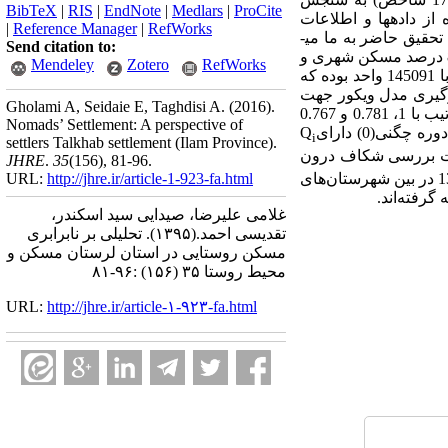
BibTeX
|
RIS
|
EndNote
|
Medlars
|
ProCite
ز داده­ها و اطلاعات
|
Reference Manager
|
RefWorks
اخته است. آنچه که یافته­های تحقیق حاضر به ما می­
Send citation to:
نمایاند این است که استان لرستان با داشتن سهم 1/2 درصدی از مسکن کل کشور در سال 1390 دارای سهم 8/1 درصد مسکن شهری و
Mendeley
Zotero
RefWorks
8/2 درصد مسکن روستایی بوده است. تعداد واحدهای مسکونی روستایی در استان لرستان در سال 1390 برابر با 145091 واحد بوده که
ارگیری مدل ویکور جهت
Gholami A, Seidaie E, Taghdisi A.
(2016).
بررسی شاخص‌های مسکن نشان می‌دهد که مسکن روستایی در شهرستان‌های دورود، بروجرد و خرم­آباد به ترتیب با 1، 0.781 و 0.767
Nomads’ Settlement: A perspective of
در رتبه‌های اول تا سوم قرار گرفته­ و شهرستان‌های کوهدشت(0.147)، پلدختر(0.025) و دوره چگنی(0) دارای
Q
i
settlers Talkhab settlement (Ilam Province).
جهت بررسی شکاف درون
JHRE
.
35
(156)
, 81-96.
URL:
http://jhre.ir/article-1-923-fa.html
منطقه­ای در بین شهرستان‌های استان حاکی از وجود نوسانات زیاد شاخص ویلیامسون در طی دوره 1385 تا 1390 در بین شهرستان‌های
گرفته‌اند.
غلامی علیرضا، صیدایی سید اسکندر،
تقدیسی احمد.
(۱۳۹۵).
تحلیلی بر نابرابری
مسکن روستایی در استان لرستان مسکن و
محیط روستا ۳۵ (۱۵۶) :۹۶-۸۱
URL:
http://jhre.ir/article-۱-۹۲۳-fa.html