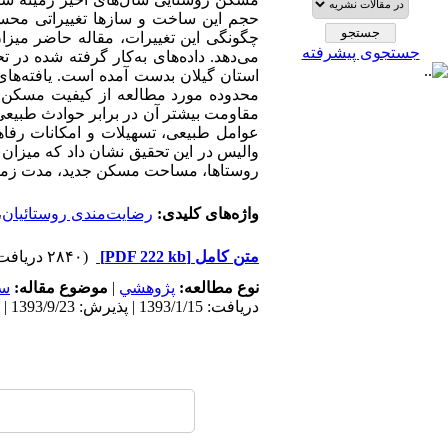
حجم این ساخت و سازها تغییراتی محسو
چگونگی این تغییرات، مقاله حاضر میز
جستجوی پیشرفته
می‌دهد. داده‌های به‌کار گرفته شده د
استان گیلان بدست آمده است. یافته‌های
محدوده مورد مطالعه از کیفیت مسکن ج
مقاومت بیشتر آن در برابر حوادث طبیعی، 
عوامل طبیعی، تسهیلات و امکانات رفاه
والیس در این تحقیق نشان داد که میزان 
روستاها، مساحت مسکن جدید، مدت زما
واژه‌های کلیدی:
رضایت‌مندی روستائیان
،
متن کامل
[PDF 222 kb]
(۲۸۴۰ دریافت)
نوع مطالعه:
پژوهشي
|
موضوع مقاله:
سک
دریافت: 1393/1/15 | پذیرش: 1393/9/23 | انتشار: 1394/9/8