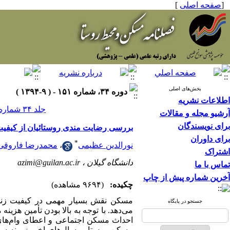
[
صفحه اصلی
]
بخش‌های اصلی
دوره ۳۴، شماره ۱۵۱ - ( ۹-۱۳۹۴ )
اطلاعات نشریه
جلد ۳۴ شماره ۱۵۱ صفحات ۹۴-۸۱
آرشیو مجله و مقالات
برای نویسندگان
بررسی رضایت مندی روستائیان از کیف
برای داوران
*
نورالدین عظیمی
،
محمدرضا فاروقی
اشتراک
دانشگاه گیلان ،
azimi@guilan.ac.ir
تماس با ما
آخرین شماره پیش از چاپ
چکیده:
(۹۶۹۴ مشاهده)
مسکن نقش بسیار مهمی در کیفیت زندگی
جستجو در پایگاه
می‌دهد. با توجه به بالا بودن تأمین هزی
احداث مسکن اجتماعی و اعطای وام‌های 
مسکن روستایی سال‌های اخیر زمینه ساخت