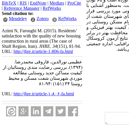
BibTeX
|
RIS
|
EndNote
|
Medlars
|
ProCite
 به‌منظور آشنایی با
|
Reference Manager
|
RefWorks
ونی مورد بررسی قرار
Send citation to:
ستای شهرستان شفت از
Mendeley
Zotero
RefWorks
 وام مسکن روستایی در
کیفیت بهتر فیزیکی و
Azimi N, Faroughi M.
(2015).
Residents’
 محافظت بهتر در برابر
satisfaction with the quality of new housing
نتایج آزمون کروسکال
construction in rural areas (The case of
فیایی، اندازه جمعیتی
Shaft Region, Iran).
JHRE
.
34
(151)
, 81-94.
باشد.
URL:
http://jhre.ir/article-1-806-fa.html
عظیمی نورالدین، فاروقی محمدرضا.
(۱۳۹۴).
بررسی رضایت مندی روستائیان از
کیفیت مساکن جدید روستایی مطالعه
موردی شهرستان شفت مسکن و محیط
روستا ۳۴ (۱۵۱) :۹۴-۸۱
URL:
http://jhre.ir/article-۱-۸۰۶-fa.html