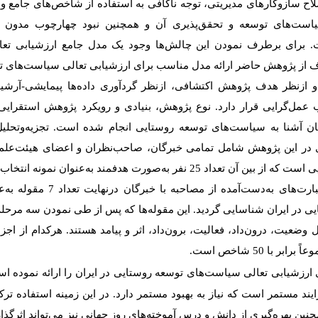
لاح سازوکارهای مدیریتی، توجه ناکافی به استفاده از شاخص
های جامع و
یاست
های توسعه و تحقق
پذیری آن و همچنین نبود چهارچوب مدون 
. برای برطرف نمودن این چالش
ها وجود یک مدل جامع ارزشیابی تع
ف از پژوهش حاضر
ارائه مدل مناسب برای ارزشیابی تعالی سیاست
های ت
 ازنظر هدف پژوهش اکتشافی، ازنظر گردآوری داده
ها پیمایشی-آرشی
ب عمل
گرایی قرار دارد. نوع پژوهش، بنیادی و رویکرد پژوهش استقرا
گان آشنا به سیاست
های توسعه روستایی انجام شده است. تجزیه
وتحلیل
ی در این پژوهش شامل تمامی خبرگان، صاحب
نظران و اعضای هیئت
علم
ه از بین آن تعداد 25 نفر به
صورت هدفمند به
عنوان نمونه انتخاب
بارت
های به
دست
آمده از مصاحبه با خبرگان درنهایت تعداد 7 مقوله به
ع
ی در ایران شناسایی گردید. این مقوله
ها که پس از طی نمودن سه مرحله 
یل وضعیت، درون
داد، فعالیت، برون
داد، اثر و پیامد هستند. هرکدام از اج
برابر با 50 شاخص است.
 ارزشیابی تعالی سیاست
های توسعه روستایی در ایران را ارائه نموده اس
ند مستمر است که نیاز به بهبود مستمر دارد. در این زمینه استفاده تر
چنین بهره
گیری از دانش
و درس آموخته
های روز جهانی نیز می
تواند اثرگذا