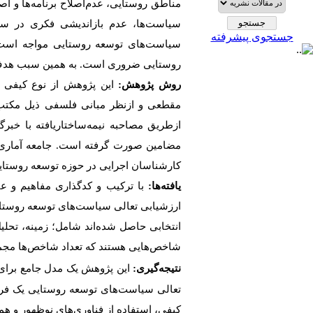
مناطق روستایی، عدم
اصلاح برنامه
ها و اص
سیاست
ها، عدم بازاندیشی فکری در س
جستجوی پیشرفته
سیاست
های توسعه روستایی مواجه است
روستایی ضروری است. به همین سبب هد
روش پژوهش:
این پژوهش از نوع کیفی و
مقطعی و ازنظر مبانی فلسفی ذیل مکت
از
طریق مصاحبه نیمه
ساختاریافته با خبر
مضامین صورت گرفته است.
جامعه آمار
کارشناسان اجرایی در حوزه توسعه روستایی است ک
یافته
ها:
با ترکیب و کدگذاری مفاهیم و ع
ارزشیابی تعالی سیاست
های توسعه روستای
انتخابی حاصل شده
اند شامل؛ زمینه، تحل
شاخص
هایی هستند که تعداد شاخص
ها مجموعاً 
نتیجه
گیری:
این پژوهش یک مدل جامع برای
تعالی سیاست
های توسعه روستایی یک فرای
کیفی، استفاده از فناوری
های نوظهور و هم