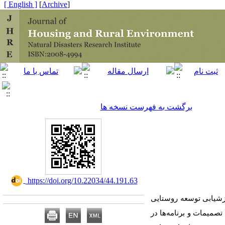
[ English ]
]
Archive
[
برگشت به فهرست نسخه ها
‎ https://doi.org/10.22034/44.191.63
زشیابی توسعه روستایی
 تصمیمات و برنامه
ها در