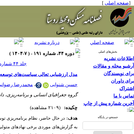
[
صفحه اصلی
]
بخش‌های اصلی
دوره ۴۴، شماره ۱۹۱ - ( ۷-۱۴۰۴ )
اطلاعات نشریه
جلد ۴۴ شماره ۱۹۱ صفحات ۷۶-۶۳
آرشیو مجله و مقالات
برای نویسندگان
مدل ارزشیابی تعالی سیاست‌های توسعه ر
برای داوران
حسین شنوایی
،
محمدرضا رضوانی
اشتراک
گروه جغرافیای انسانی و برنامه‌ریزی، دان
تماس با ما
آخرین شماره پیش از چاپ
چکیده:
(۲۱۰۹ مشاهده)
جستجو در پایگاه
هدف:
در حال حاضر، نظام برنامه
ریزی توس
به گزارش
های موردی برخی نهادهای متولی، 