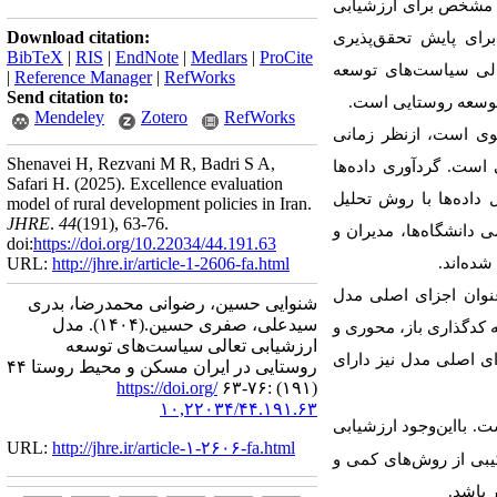
 مشخص برای ارزشیابی
Download citation:
برای پایش تحقق
پذیری
BibTeX
|
RIS
|
EndNote
|
Medlars
|
ProCite
الی سیاست
های توسعه
|
Reference Manager
|
RefWorks
Send citation to:
وسعه روستایی است.
Mendeley
Zotero
RefWorks
وی است، ازنظر زمانی
Shenavei H, Rezvani M R, Badri S A,
یی است.
گردآوری داده
ها
Safari H.
(2025).
Excellence evaluation
 داده
ها با روش تحلیل
model of rural development policies in Iran.
JHRE
.
44
(191)
, 63-76.
ی دانشگاه
ها، مدیران و
doi:
https://doi.org/10.22034/44.191.63
 شده
اند.
http://jhre.ir/article-1-2606-fa.html
URL:
نوان اجزای اصلی مدل
شنوایی حسین، رضوانی محمدرضا، بدری
سیدعلی، صفری حسین.
(۱۴۰۴).
مدل
کدگذاری باز، محوری و
ارزشیابی تعالی سیاست‌های توسعه
زای اصلی مدل نیز دارای
روستایی در ایران مسکن و محیط روستا ۴۴
https://doi.org/
(۱۹۱) :۷۶-۶۳
۱۰,۲۲۰۳۴/۴۴.۱۹۱.۶۳
ت. بااین
وجود ارزشیابی
URL:
http://jhre.ir/article-۱-۲۶۰۶-fa.html
کیبی از روش
های کمی و
ر باشد.