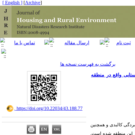
[ English ]
]
Archive
[
برگشت به فهرست نسخه ها
ستایی واقع در منطقه
‎ https://doi.org/10.22034/43.188.77
شردگی کالبدی و همچنین
در این منطقه شده است.