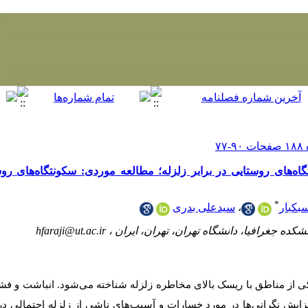
اه‌های روستایی در برابر زلزله؛ مطالعه موردی: سکونتگاه‌های رو
*
بکبار
،
سیدعلی بدری
شکده جغرافیا، دانشگاه تهران، تهران، ایران ،
hfaraji@ut.ac.ir
یکی از مناطق با ریسک بالای مخاطره زلزله شناخته می‌شود. انباشت و ف
فزایش نگرانی‌ها در مورد خسارات و آسیب‌های ناشی از زلزله احتمالی 