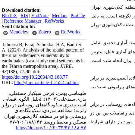
طقه کلان‌شهری تهران
Download citation:
BibTeX
|
RIS
|
EndNote
|
Medlars
|
ProCite
 نگرفته است. به دلیل
|
Reference Manager
|
RefWorks
منطقه کلان‌شهری تهران
Send citation to:
Mendeley
Zotero
RefWorks
عه آماری
تحقیق شامل
Tahmasi B, Faraji Sabokbar H A, Badri S
A.
(2024).
Analysis of the spatial pattern of
ست. از بین آن‌ها، تعداد 914 روستا که دارای داده‌های آماری قابل‌دسترس
the rural settlements vulnerability to
ار ایران انجام شده است.
earthquakes (case study: rural settlements in
the Tehran metropolitan area).
JHRE
.
43
(188)
, 77-90. doi:
https://doi.org/10.22034/43.188.77
ای آسیب‌پذیری در برابر
URL:
http://jhre.ir/article-1-2552-fa.html
‌های پیرامونی نسبت به
طهماسی بهمن، فرجی سبکبار حسنعلی،
بدری سیدعلی.
(۱۴۰۳).
تحلیل الگوی فضایی
‌های روستایی در برابر
آسیب‌پذیری سکونتگاه‌های روستایی در برابر
زلزله؛ مطالعه موردی: سکونتگاه‌های
 و تعاملات بین این دو
روستایی واقع در منطقه کلان‌شهری تهران
موردنیاز دارای شرایط
مسکن و محیط روستا ۴۳ (۱۸۸) :۹۰-۷۷
https://doi.org/۱۰,۲۲۰۳۴/۴۳.۱۸۸.۷۷