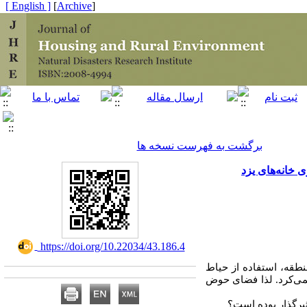
[ English ]
]
Archive
[
برگشت به فهرست نسخه ها
 خانه‌های یزد
‎ https://doi.org/10.22034/43.186.4
نطقه، استفاده از حیاط
نمی‌کرد. لذا فضای حوض
یرگذار بوده است؟