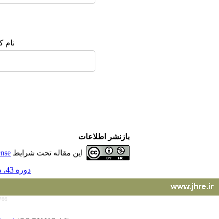
نام ک
بازنشر اطلاعات
این مقاله تحت شرایط
ense
دوره 43، شماره 186 - ( 4-1403 )
766