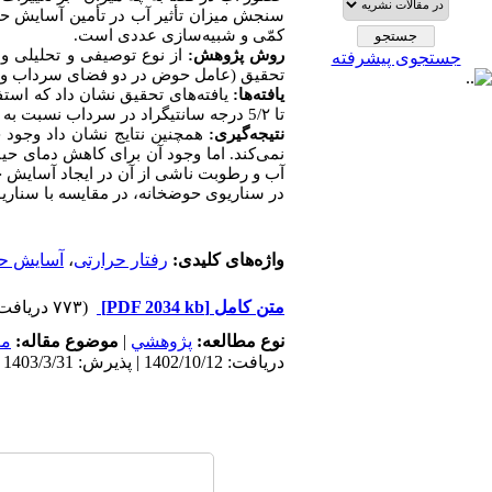
سنجش میزان تأثیر آب در تأمین آسایش ح
کمّی و شبیه‌سازی عددی است.
روش پژوهش:
از نوع توصیفی و تحلیلی و 
جستجوی پیشرفته
تحقیق (عامل حوض در دو فضای سرداب و 
یافته‌ها:
تا 5/۲ درجه سانتیگراد در سرداب نسبت به حالت بدون حوض در گرم‌ترین روز سال شده است
نتیجه
گیری:
همچنین نتایج نشان داد وجود 
نمی‌کند. اما وجود آن برای کاهش دمای حی
در سناریوی حوضخانه، در مقایسه با سناریوی بدون حوض که 
واژه‌های کلیدی:
رفتار حرارتی
،
آسایش حر
متن کامل
[PDF 2034 kb]
(۷۷۳ دریافت)
نوع مطالعه:
پژوهشي
|
موضوع مقاله:
مع
دریافت: 1402/10/12 | پذیرش: 1403/3/31 | انتشار: 1403/3/31