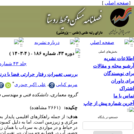
[
صفحه اصلی
]
بخش‌های اصلی
دوره ۴۳، شماره ۱۸۶ - ( ۴-۱۴۰۳ )
اطلاعات نشریه
جلد ۴۳ شماره ۱۸۶ صفحات ۵۶-۴۱
آرشیو مجله و مقالات
برای نویسندگان
بررسی تغییراتِ رفتار حرارتی فضا با د
برای داوران
*
مریم کیایی
،
علی اکبر حیدری
اشتراک
گروه معماری، دانشکده فنی و مهندسی دا
تماس با ما
آخرین شماره پیش از چاپ
چکیده:
(۲۶۶۱ مشاهده)
هدف:
از جمله راهکارهای اقلیمی پایدار ب
جستجو در پایگاه
مرکزی و زیرزمین است. اما به دلیل کمبو
در حیاط و در مواردی به سرداب یا همان ز
حضور آب در فضا به چه میزان «بر تغییرات