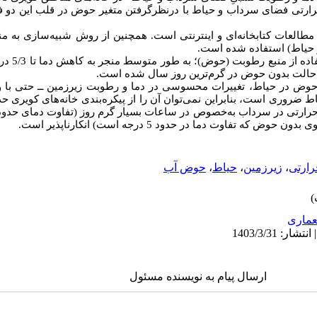
رارتی فضای سرداب و حیاط با درنظرگرفتن متغیر حوض در قلب این دو 
مطالعات کتابخانه‌ای و اینترنتی است. همچنین از روش شبیه‌سازی به م
حیاط) استفاده شده است.
یافته­‌های تح
.
حوض در حیاط، تغییرات محسوسی در دما و رطوبت زیرزمین ــ حتی با وج
اط ضروری است، بنابراین نمی‌توان آن را از پیکره‌بندی خانه‌های کویری
تفاوت دما در حدود 5 درجه است) انکارناپذیر است.
ارتی
،
زیرزمین
،
حیاط
،
حوض آب
ماری
ارسال پیام به نویسنده مسئول