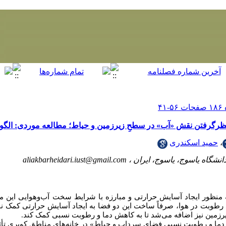
رنظرگرفتن نقش «آب» در سطحِ زیرزمین و حیاط؛ مطالعه موردی: الگوی
،
حمید اسکندری
نشگاه یاسوج، یاسوج، ایران ،
aliakbarheidari.iust@gmail.com
ه منظور ایجاد آسایش حرارتی و مبارزه با شرایط سخت آب‌وهوایی این م
د رطوبت در هوا، صرفاً ساخت این دو فضا به ایجاد آسایش حرارتی کمک 
یرزمین نیز اضافه می‌شد تا به کاهش دما و رطوبت نسبی کمک کند.
 دما و رطوبت نسبیِ فضای سرداب و حیاط» در خانه‌های مناطق کویری تأث