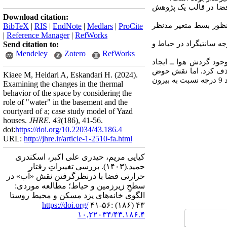
فضا در قالب یک پژوهش
Download citation:
نظور بسط متغیر مد‌نظر
BibTeX
|
RIS
|
EndNote
|
Medlars
|
ProCite
|
Reference Manager
|
RefWorks
قیق نشان داد که استفاده از منبع رطوبت (حوض)؛ به طور متوسط منجر به کاهش دما تا 5/3 درجه سانتیگراد در حیاط و
Send citation to:
Mendeley
Zotero
RefWorks
ود گردش هوا ــ ایجاد
 حذف کرد. اما نقش حوض
Kiaee M, Heidari A, Eskandari H.
(2024).
آب و رطوبت ناشی از آن در ایجاد آسایش حرارتی در سرداب به‌خصوص در ساعات بسیار گرم روز (تفاوت دمای حدود 9 درجه نسبت به بیرون
Examining the changes in the thermal
behavior of the space by considering the
role of "water" in the basement and the
courtyard of a; case study model of Yazd
houses.
JHRE
.
43
(186)
, 41-56.
doi:
https://doi.org/10.22034/43.186.4
URL:
http://jhre.ir/article-1-2510-fa.html
کیایی مریم، حیدری علی اکبر، اسکندری
حمید.
(۱۴۰۳).
بررسی تغییراتِ رفتار
حرارتی فضا با درنظرگرفتن نقش «آب» در
سطحِ زیرزمین و حیاط؛ مطالعه موردی:
الگوی خانه‌های یزد مسکن و محیط روستا
https://doi.org/
۴۳ (۱۸۶) :۵۶-۴۱
۱۰,۲۲۰۳۴/۴۳.۱۸۶.۴