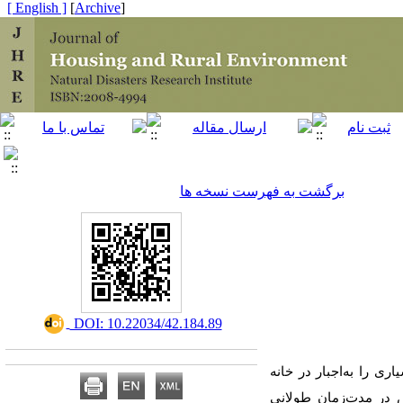
[ English ]
]
Archive
[
برگشت به فهرست نسخه ها
‎ DOI: 10.22034/42.184.89
ی را به‌اجبار در خانه
-19، موجب شد تا آموزش در مدارس در مدت‌زمان طولانی