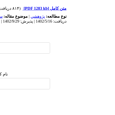
متن کامل
[PDF 1283 kb]
(۸۱۴ دریافت)
نوع مطالعه:
پژوهشي
|
موضوع مقاله:
سک
دریافت: 1402/5/16 | پذیرش: 1402/9/29 | انتشار: 1402/12/27
نام ک