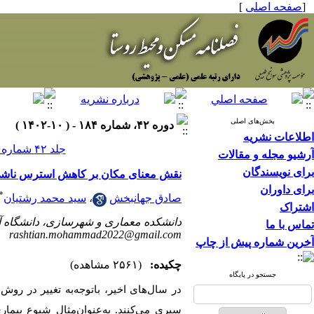
[
صفحه اصلی
]
بخش‌های اصلی
دوره ۴۲، شماره ۱۸۴ - ( ۱۰-۱۴۰۲ )
اطلاعات نشریه
جلد ۴۲ شماره ۱۸۴ صفحات ۱۰۲-۸۹
آرشیو مجله و مقالات
برای نویسندگان
نقش معنای مکان بر کاهش استرس ناشی 
برای داوران
*
صادق جهانبخش
،
سید محمد رشتیان
اشتراک
دانشکده معماری و شهرسازی، دانشگاه آز
تماس با ما
rashtian.mohammad2022@gmail.com
آخرین شماره پیش از چاپ
چکیده:
(۲۵۶۱ مشاهده)
جستجو در پایگاه
در سال‌های اخیر، باتوجه‌به تغییر در روش