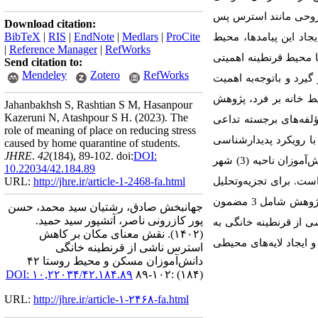
ت روحی مانند استرس پس
Download citation:
BibTeX
|
RIS
|
EndNote
|
Medlars
|
ProCite
اد این پیامدها، محیط
|
Reference Manager
|
RefWorks
ا محیط قرنطینه اهمیتی
Send citation to:
Mendeley
Zotero
RefWorks
گیرد و باتوجه‌به اهمیت
ط خانه بر فرد، پژوهش
Jahanbakhsh S, Rashtian S M, Hasanpour
Kazeruni N, Atashpour S H.
(2023).
The
لفه‌های برجسته تداعی
role of meaning of place on reducing stress
ا رویکرد پدیدارشناسی
caused by home quarantine of students.
JHRE
.
42
(184)
, 89-102. doi:
DOI:
توصیفی انجام گرفته است. در این روش اطلاعات از منابع معتبر موجود و انجام مصاحبه‌های نیمه‌ساختار‌یافته با دانش‌آموزان ناحیه (3) شهر
10.22034/42.184.89
است. برای تجزیه‌وتحلیل
http://jhre.ir/article-1-2468-fa.html
URL:
یافته‌ها از شیوه تحلیل کلایزی با استفاده از نرم‌افزار اطلس تی-آی، داده‌ها دسته‌بندی و توصیف شده‌اند. یافته‌های پژوهش شامل 3 مضمون
جهانبخش صادق، رشتیان سید محمد، حسن
پور کازرونی ناصر، آتشپور سید حمید.
 ناشی از قرنطینه خانگی به
(۱۴۰۲).
نقش معنای مکان بر کاهش
 ایجاد لایه‌های محیطی
استرس ناشی از قرنطینه خانگی
دانش‌آموزان مسکن و محیط روستا ۴۲
DOI: ۱۰,۲۲۰۳۴/۴۲.۱۸۴.۸۹
(۱۸۴) :۱۰۲-۸۹
URL:
http://jhre.ir/article-۱-۲۴۶۸-fa.html