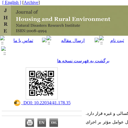
[ English ]
]
Archive
[
برگشت به فهرست نسخه ها
‎ DOI: 10.22034/41.178.35
سالی و غیره
قرار دارد.
ل عوامل مؤثر بر اجرای