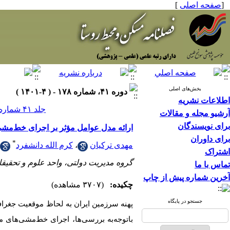
[
صفحه اصلی
]
بخش‌های اصلی
دوره ۴۱، شماره ۱۷۸ - ( ۴-۱۴۰۱ )
اطلاعات نشریه
جلد ۴۱ شماره ۱۷۸ صفحات ۴۸-۳۵
آرشیو مجله و مقالات
برای نویسندگان
ارائه مدل عوامل مؤثر بر اجرای خط‌مشی
برای داوران
*
مهدی ترکیان
،
کرم الله دانشفرد
اشتراک
گروه مدیریت دولتی، واحد علوم و تحقیقات
تماس با ما
آخرین شماره پیش از چاپ
چکیده:
(۳۷۰۷ مشاهده)
جستجو در پایگاه
پهنه
سرزمین
ایران به
لحاظ
موقعیت
جغراف
با‌توجه‌به بررسی‌ها، اجرای خط‌مشی‌های 