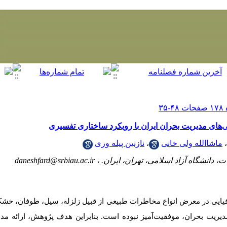
‌های مدیریت بحران ایران با رویکرد ساختاری تفسیری
،
ماشاالله ولی خانی
،
نازنین پیله وری
، دانشگاه آزاد اسلامی، تهران، ایران. ،
daneshfard@srbiau.ac.ir
یایی
در معرض
انواع
مخاطرات
طبیعی
از قبیل
زلزله، سیل، طوفان، خشک
مدیریت بحران، موفقیت‌آمیز نبوده است. بنابراین هدف پژوهش، ارائه مد