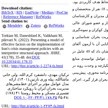
حاظ هدف کاربردی بود.
Download citation:
داده‌های تحقیق به‌صورت میدانی و به شیوه آمیخته (کیفی و کمی) جمع‌آوری شد. جامعه آماری تحقیق در بخش کیفی، 18 نفر از متخصصان و
BibTeX
|
RIS
|
EndNote
|
Medlars
|
ProCite
ل مدیران و کارشناسان
|
Reference Manager
|
RefWorks
Send citation to:
‌ها و نهادهای همکار و عضو شورای عالی
Mendeley
Zotero
RefWorks
فاده از فرمول کوکران و نمونه‌گیری
Torkian M, Daneshfard K, Valikhani M,
امل مؤثر بر اجرای خط‌مشی مدیریت بحران شناسایی و
pilevari N.
(2022).
Presenting a model of
ز اساتید مدیریت دانشگاه و پایایی آن با آزمون آلفای
effective factors on the implementation of
Iran's crisis management policies with an
شان داد که
49 عامل در
interpretive structural approach.
JHRE
.
41
(178)
, 35-48. doi:
DOI:
 عوامل توانمندی منابع
10.22034/41.178.35
کپارچه و وحدت رویه در
URL:
http://jhre.ir/article-1-2274-fa.html
رنامه محوری، پیش‌بینی
ترکیان مهدی، دانشفرد کرم الله، ولی خانی
ماشاالله، پیله وری نازنین.
(۱۴۰۱).
ارائه
بحران قرار گیرد، اجرای
مدل عوامل مؤثر بر اجرای خط‌مشی‌های
مدیریت بحران ایران با رویکرد ساختاری
تفسیری مسکن و محیط روستا ۴۱ (۱۷۸)
DOI: ۱۰,۲۲۰۳۴/۴۱.۱۷۸.۳۵
:۴۸-۳۵
URL:
http://jhre.ir/article-۱-۲۲۷۴-fa.html