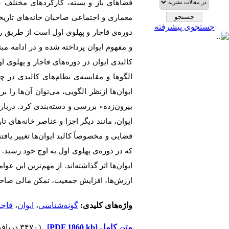
فضاهای باز و بسته، کارکردهای مختلف ع
معماری و اجتماعی صاحبان خانه‌های تا
جستجوی پیشرفته
دوره‌ی قاجار و پهلوی اول است از طریق رو
و مفهوم ایوان پرداخته شد
ه
و در ادامه مبت
کالبدی ایوان در دوره‌های قاجار و پهلوی 
الگوها و مقایسه‌ی نظام‌های کالبدی در چه
ایوان‌ها ازنظر الگویی، می‌توان آن‌ها را 
بیرون‌زده» بررسی و دسته‌بندی کرد.
درباره
ایوان، مانند دیگر اجزا و عناصر خانه‌های 
فضایی و مخصوصاً کالبد ایوان‌
ها
تغییر یافتن
که در دوره‌ی پهلوی اول به اوج خود رسید
ایوان‌ها اثر گذاشته‌اند. از مهم‌ترین این ع
ارزش‌ها، افزایش جمعیت، تمکن مالی صاحب
واژه‌های کلیدی:
گونه‌شناسی
،
ایوان
،
قاجا
متن کامل
[PDF 1860 kb]
(۳۴۷۰ دریافت)