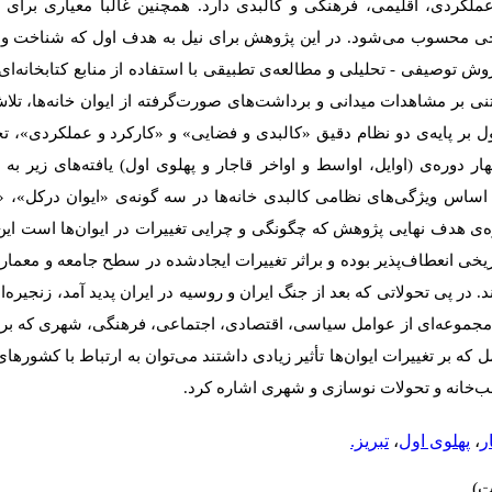
ملکردی، اقلیمی، فرهنگی و کالبدی دارد. همچنین غالباً معیاری بر
ریخی محسوب می‌شود.
در این پژوهش برای نیل به هدف اول که شناخت و گ
ش توصیفی - تحلیلی و مطالعه‌ی تطبیقی با استفاده از منابع کتابخانه‌ا
نی بر مشاهدات میدانی و برداشت‌های صورت‌گرفته از ایوان‌ خانه‌ها، تل
اول بر پایه‌ی دو نظام دقیق «کالبدی و فضایی» و «کارکرد و عملکردی»، ت
ار دوره‌ی (اوایل، اواسط و اواخر قاجار و پهلوی اول) یافته‌های زیر به
بر اساس ویژگی‌های نظامی کالبدی خانه‌ها در سه گونه‌ی «ایوان درکل»، «ا
‌ی هدف نهایی پژوهش که چگونگی و چرایی تغییرات در ایوان‌ها است این 
تاریخی انعطاف‌پذیر بوده و براثر تغییرات ایجادشده در سطح جامعه و معما
د
.
در پی تحولاتی که بعد از جنگ ایران و روسیه در ایران پدید آمد، زنجیره‌
. مجموعه‌ای از عوامل سیاسی، اقتصادی، اجتماعی، فرهنگی، شهری که بر ا
وامل که بر تغییرات ایوان‌ها تأثیر زیادی داشتند می‌توان به ارتباط با کشوره
‌خانه و تحولات نوسازی و شهری اشاره کرد.
ر
،
پهلوی اول
،
تبریز.