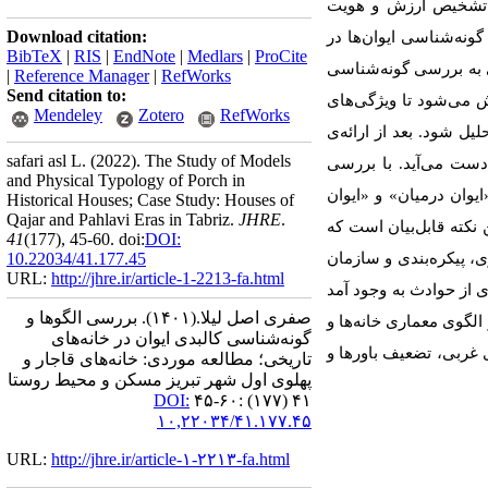
ای تشخیص ارزش و هویت
Download citation:
ونه‌شناسی ایوان‌ها در
BibTeX
|
RIS
|
EndNote
|
Medlars
|
ProCite
ی به بررسی گونه‌شناسی
|
Reference Manager
|
RefWorks
Send citation to:
اش می‌شود تا ویژگی‌های
Mendeley
Zotero
RefWorks
حلیل شود. بعد از
ارائه‌ی
safari asl L.
(2022).
The Study of Models
 دست می‌آید.
با بررسی
and Physical Typology of Porch in
یوان‌ درمیان» و «ایوان
Historical Houses; Case Study: Houses of
Qajar and Pahlavi Eras in Tabriz.
JHRE
.
نکته قابل‌بیان است که
41
(177)
, 45-60. doi:
DOI:
ری،
پیکره‌بندی و سازمان
10.22034/41.177.45
URL:
http://jhre.ir/article-1-2213-fa.html
ای از حوادث به وجود آمد
صفری اصل لیلا.
(۱۴۰۱).
بررسی الگوها و
لگوی معماری خانه‌ها و
گونه‌شناسی کالبدی ایوان در خانه‌های
ای غربی، تضعیف باورها و
تاریخی؛ مطالعه موردی: خانه‌های قاجار و
پهلوی‌ اول شهر تبریز مسکن و محیط روستا
DOI:
۴۱ (۱۷۷) :۶۰-۴۵
۱۰,۲۲۰۳۴/۴۱.۱۷۷.۴۵
URL:
http://jhre.ir/article-۱-۲۲۱۳-fa.html