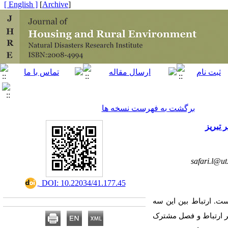
[ English ]
]
Archive
[
برگشت به فهرست نسخه ها
 تبریز
safari.l@ut
‎ DOI: 10.22034/41.177.45
ست. ارتباط بین این سه
 بر ارتباط و فصل مشترک