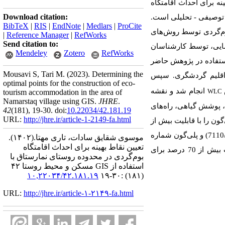
ه برای احداث اقامتگاه
Download citation:
توصیفی - تحلیلی است.
BibTeX
|
RIS
|
EndNote
|
Medlars
|
ProCite
 بوم‌گردی توسط روش‌های
|
Reference Manager
|
RefWorks
Send citation to:
اسایی، توسط کارشناسان
Mendeley
Zotero
RefWorks
ستفاده در پژوهش حاضر
Mousavi S, Tari M.
(2023).
Determining the
و اقلیم گردشگری. سپس
optimal points for the construction of eco-
ش
انجام شد و نقشه
WLC
tourism accommodation in the area of
Namarstaq village using GIS.
JHRE
.
ی، پوشش گیاهی، راه‌های
42
(181)
, 19-30. doi:
10.22034/42.181.19
URL:
http://jhre.ir/article-1-2149-fa.html
 گردشگری و سکونتگاه به ترتیب بیشترین تا کمترین وزن را دارا هستند. نتایج نهایی، تعداد 7 پلی‌گون را با قابلیت بیش از
70 درصد برای احداث اقامتگاه بوم‌گردی در روستای نمارستاق نشان داد. پلی‌گون شماره 1 بالاترین میزان قابلیت (7110/0) و پلی‌گون شماره
موسوی شقایق سادات، تاری مهتا.
(۱۴۰۲).
تعیین نقاط بهینه برای احداث اقامتگاه
6 پایین‌ترین میزان قابلیت (6335/0) را دارد. درمجموع می‌توان گفت 82 هکتار از منطقه موردمطالعه دارای قابلیت بیش از 70 درصد برای
بوم‌گردی در محدوده روستای نمارستاق با
استفاده از GIS مسکن و محیط روستا ۴۲
۱۰,۲۲۰۳۴/۴۲.۱۸۱.۱۹
(۱۸۱) :۳۰-۱۹
URL:
http://jhre.ir/article-۱-۲۱۴۹-fa.html