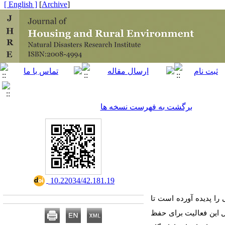
[ English ]
]
Archive
[
برگشت به فهرست نسخه ها
‎ 10.22034/42.181.19
ا پدیده آورده است تا
ل این فعالیت برای حفظ