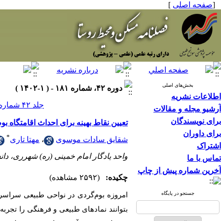
[
صفحه اصلی
]
بخش‌های اصلی
دوره ۴۲، شماره ۱۸۱ - ( ۱-۱۴۰۲ )
اطلاعات نشریه
جلد ۴۲ شماره ۱۸۱ صفحات ۳۰-۱۹
آرشیو مجله و مقالات
برای نویسندگان
تعیین نقاط بهینه برای احداث اقامتگاه بوم
برای داوران
*
شقایق سادات موسوی
،
مهتا تاری
اشتراک
واحد یادگار امام خمینی (ره) شهرری، دانش
تماس با ما
آخرین شماره پیش از چاپ
چکیده:
(۲۵۹۲ مشاهده)
جستجو در پایگاه
امروزه بوم‌گردی در نواحی طبیعی سراسر 
بتوانند نمادهای طبیعی و فرهنگی را تجربه