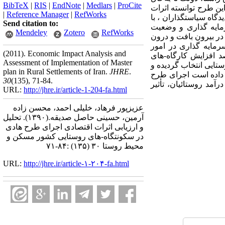
BibTeX
|
RIS
|
EndNote
|
Medlars
|
ProCite
اقدام، این طرح توانسته اثرات
|
Reference Manager
|
RefWorks
دگاه سیاستگذاران ، با
Send citation to:
رمایه گذاری و وضعیت
Mendeley
Zotero
RefWorks
در بیرون بافت و درون
سرمایه گذاری در امور
(2011).
Economic Impact Analysis and
د افزایش کارگاه-های
Assessment of Implementation of Master
ایی انتخاب گردیده و
plan in Rural Settlements of Iran.
JHRE
.
ن داده است اجرای طرح
30
(135)
, 71-84.
آمد روستائیان، تأثیر
URL:
http://jhre.ir/article-1-204-fa.html
عزیزپور فرهاد، خلیلی احمد، محسن زاده
آرمین، حسینی حاصل صدیقه.
(۱۳۹۰).
تحلیل
و ارزیابی اثرات اقتصادی اجرای طرح هادی
در سکونتگاه-های روستایی کشور مسکن و
محیط روستا ۳۰ (۱۳۵) :۸۴-۷۱
URL:
http://jhre.ir/article-۱-۲۰۴-fa.html