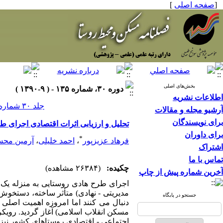
[
صفحه اصلی
]
بخش‌های اصلی
دوره ۳۰، شماره ۱۳۵ - ( ۹-۱۳۹۰ )
اطلاعات نشریه
جلد ۳۰ شماره ۱۳۵ صفحات ۸۴-۷۱
آرشیو مجله و مقالات
برای نویسندگان
تحلیل و ارزیابی اثرات اقتصادی اجرای 
برای داوران
*
فرهاد عزیزپور
،
احمد خلیلی
،
آرمین محس
اشتراک
تماس با ما
چکیده:
(۲۶۳۸۴ مشاهده)
آخرین شماره پیش از چاپ
اجرای طرح هادی روستایی به منزله یک م
مدیریتی - نهادی) متأثر ساخته، دستخوش 
جستجو در پایگاه
مسکن انقلاب اسلامی) آغاز گردید. رویکر
اجتماعی - اقتصادی روستاهای کشور نیز م