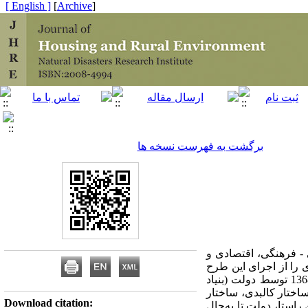
[ English ]
]
Archive
[
برگشت به فهرست نسخه ها
 - فرهنگی، اقتصادی و
 را از اجرای این طرح
دنبال می کنند اما امروزه اهمیت اصلی و چشمگیر آن در اثربخشی اقتصادی است.اجرای این طرح از سال 1368 توسط دولت (بنیاد
ساختار کالبدی، ساختار
Download citation:
استا، دولت تا به‌حال