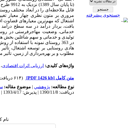
(تا پایا
قابل ملاحظه‌ای را در ابعاد مختلف روستا 
جستجوی پیشرفته
مروری بر متون نظری چهار معیار تغیی
اشتغال که مهم‌ترین معیارهای قضاوت اقت
بافت، بردار درآمد در سه سطح درآمد با
خدماتی، وضعیت مهاجرفرستی در روستاه
تولیدی و خدماتی و سهم شاغلین بخش ها
در 363 روستای نمونه با استفاده 
هادی روستایی بر توسعه اشتغال، تأثیر ن
مطلوب و بر بهره‌برداری از زمین، تأثیر
واژه‌های کلیدی:
ارزیابی اثرات اقتصادی
،
متن کامل
[PDF 1426 kb]
(۶۱۴ دریافت)
نوع مطالعه:
پژوهشي
|
موضوع مقاله:
سک
دریافت: 1390/11/8 | پذیرش: 1393/4/17 | انتشار: 1393/4/17
نام ک