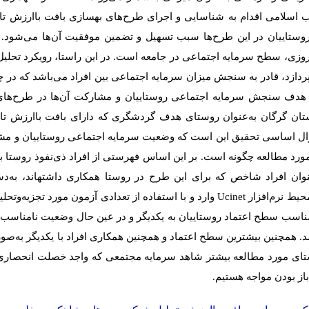
لاب اسلامی اقدام به شناسایی و اجرای طرح‌های بهسازی بافت باارزش تا
وستاییان در این طرح‌ها سبب تسهیل و تضمین موفقیت آن‌ها می‌شود. ی
زی، سطح سرمایه‌ اجتماعی در جامعه است. در این راستا، رویکرد تحلیل 
ردازد، قادر به سنجش میزان سرمایه اجتماعی بین افراد می‌باشد که در چ
با هدف سنجش سرمایه اجتماعی روستاییان و مشارکت آن‌ها در طرح‌ها
ن گرگان به‌عنوان روستای هدف گردشگری که دارای بافت باارزش تار
ال اساسی تحقیق این است که وضعیت سرمایه اجتماعی روستاییان و مشا
رد مطالعه چگونه است. بر این اساس فهرستی از افراد ذی‌نفوذ روستا با
د. در نهایت نام 43 نفر به‌عنوان افراد شاخص که برای این طرح در روستا همکاری داشته­اند
حیط نرم‌افزار
Ucinet
وارد و با استفاده از تعدادی آزمون مورد تجزیه‌وتحل
مناسب سطح اعتماد روستاییان به یکدیگر و در عین‌ حال وضعیت نامناسب
د. همچنین بیشترین سطح اعتماد و همچنین همکاری افراد با یکدیگر به‌ص
وستای مورد مطالعه بیشتر شاهد سرمایه مجتمعی که واجد خصلت انحصار
از بودن مواجه هستیم.