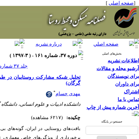
[
صفحه اصلی
]
بخش‌های اصلی
دوره ۳۷، شماره ۱۶۱ - ( ۳-۱۳۹۷ )
اطلاعات نشریه
جلد ۳۷ شماره ۱۶۱ صفحات ۷۶-۶۱
آرشیو مجله و مقالات
برای نویسندگان
تحلیل شبکه مشارکت روستاییان در طر
گرگان)
برای داوران
اشتراک
*
مهدی حسام
تماس با ما
دانشکده ادبیات و علوم انسانی، دانشگاه گ
آخرین شماره پیش از چاپ
چکیده:
(۶۲۱۷ مشاهده)
جستجو در پایگاه
بافت‌های روستایی در ایران، گونه‌های بی‌
برخورداری از ویژگی‌های خاص معماری، تا