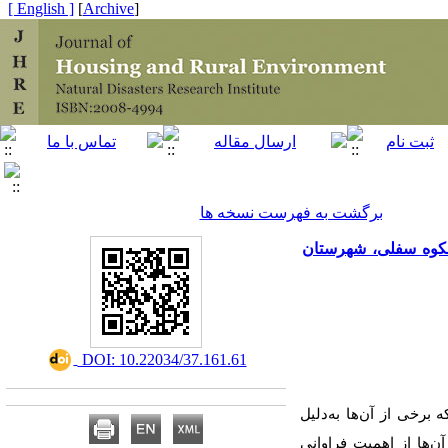
[ English ]
]
Archive
[
برگشت به فهرست نسخه ها
هکوه سفلی، شهرستان
‎ DOI: 10.22034/37.161.61
 برخی از آن‌ها به‌دلیل
ن‌ها از اهمیت فراوانی