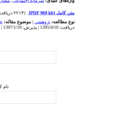
واژه‌های کلیدی:
سرمایه اجتماعی
،
مشار
متن کامل
[PDF 969 kb]
(۲۲۱۳ دریافت)
نوع مطالعه:
پژوهشي
|
موضوع مقاله:
عم
دریافت: 1395/4/10 | پذیرش: 1397/1/18 | انتشار: 1397/3/21
نام ک