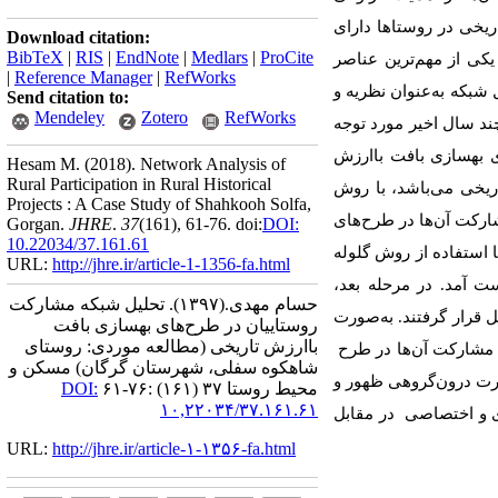
ریخی در روستاها دارای
Download citation:
BibTeX
|
RIS
|
EndNote
|
Medlars
|
ProCite
کی از مهم‌ترین عناصر
|
Reference Manager
|
RefWorks
شبکه به‌عنوان نظریه و
Send citation to:
Mendeley
Zotero
RefWorks
ند سال اخیر مورد توجه
ی بهسازی بافت باارزش
Hesam M.
(2018).
Network Analysis of
Rural Participation in Rural Historical
یخی می‌باشد، با روش
Projects : A Case Study of Shahkooh Solfa,
رکت آن‌ها در طرح‌های
Gorgan.
JHRE
.
37
(161)
, 61-76. doi:
DOI:
10.22034/37.161.61
 استفاده از روش گلوله
URL:
http://jhre.ir/article-1-1356-fa.html
، به‌دست آمد. در مرحله بعد،
حسام مهدی.
(۱۳۹۷).
تحلیل شبکه مشارکت
یل قرار گرفتند. به‌صورت
روستاییان در طرح‌های بهسازی بافت
باارزش تاریخی (مطالعه موردی: روستای
 مشارکت آن‌ها در طرح
شاهکوه سفلی، شهرستان گرگان) مسکن و
ورت درون‌گروهی ظهور و
محیط روستا ۳۷ (۱۶۱) :۷۶-۶۱
DOI:
۱۰,۲۲۰۳۴/۳۷.۱۶۱.۶۱
ی و اختصاصی در مقابل
URL:
http://jhre.ir/article-۱-۱۳۵۶-fa.html