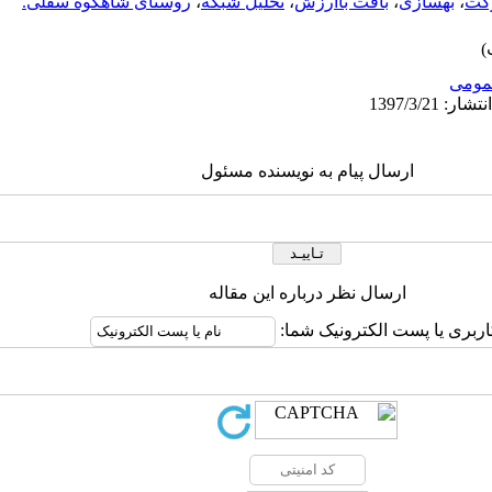
کت
،
بهسازی
،
بافت باارزش
،
تحلیل شبکه
،
روستای شاهکوه سفلی.
ومى
ارسال پیام به نویسنده مسئول
ارسال نظر درباره این مقاله
اربری یا پست الکترونیک شما: