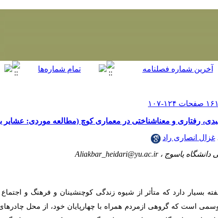
دی، رفتاری و معناشناختی در معماری کوچ (مطالعه موردی: عشایر بو
غزال انصاری راد
 دانشگاه یاسوج ،
Aliakbar_heidari@yu.ac.ir
­‌ بسیار دارد که متأثر از شیوه­‌ زندگی کوچ­نشینان و فرهنگ و اجتماع آن
 موسمی است که گروهی ازمردم همراه با چهارپایان خود، از محل چادرهای 