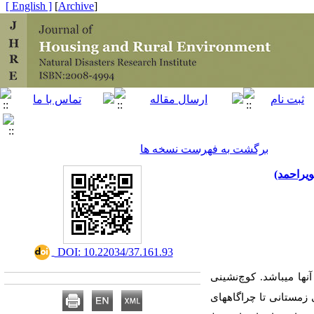
[ English ]
]
Archive
[
برگشت به فهرست نسخه ها
یراحمد)
‎ DOI: 10.22034/37.161.93
­ها می­باشد. کوچ‌نشینی
زمستانی تا چراگاه­های