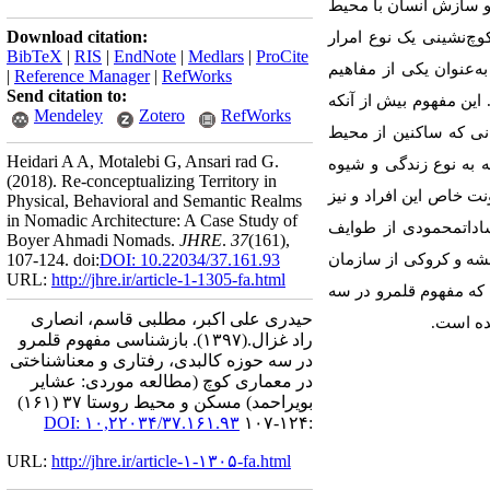
 و سازش انسان با محیط
Download citation:
چ‌نشینی یک نوع امرار
BibTeX
|
RIS
|
EndNote
|
Medlars
|
ProCite
‌عنوان یکی از مفاهیم
|
Reference Manager
|
RefWorks
Send citation to:
ین مفهوم بیش از آن­که
Mendeley
Zotero
RefWorks
نی که ساکنین از محیط
Heidari A A, Motalebi G, Ansari rad G.
ه به نوع زندگی و شیوه
(2018).
Re-conceptualizing Territory in
 خاص این افراد و نیز
Physical, Behavioral and Semantic Realms
in Nomadic Architecture: A Case Study of
ادات­محمودی از طوایف
Boyer Ahmadi Nomads.
JHRE
.
37
(161)
,
قشه و کروکی از سازمان
DOI: 10.22034/37.161.93
107-124. doi:
URL:
http://jhre.ir/article-1-1305-fa.html
 که مفهوم قلمرو در سه
حیدری علی اکبر، مطلبی قاسم، انصاری
هده است.
راد غزال.
(۱۳۹۷).
بازشناسی مفهوم قلمرو
در سه حوزه کالبدی، رفتاری و معناشناختی
در معماری کوچ (مطالعه موردی: عشایر
بویراحمد) مسکن و محیط روستا ۳۷ (۱۶۱)
DOI: ۱۰,۲۲۰۳۴/۳۷.۱۶۱.۹۳
:۱۲۴-۱۰۷
URL:
http://jhre.ir/article-۱-۱۳۰۵-fa.html