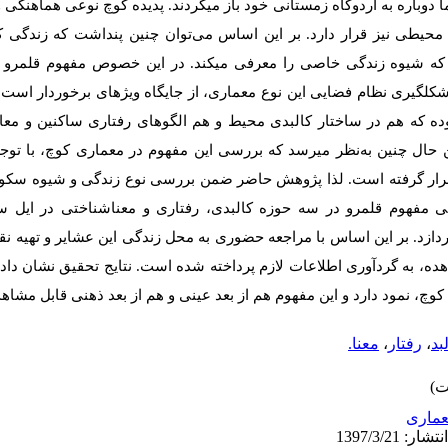
 دوباره به اردوگاه زمستانی خود باز می­گردند. پدیده کوچ نوعی هماهنگی
حیطی نیز قرار دارد. بر این اساس می‌توان چنین پنداشت که زندگی کو
 شیوه‌ زندگی خاصی را معرفی می­کند. در این خصوص مفهوم قلمرو به
­گیری نظام فضایی این نوع معماری، از جایگاه ویژه­ای برخوردار است. ا
ه که هم در ساختار کالبدی محیط و هم الگوهای رفتاری ساکنین و معا
این حال چنین به‌نظر می­رسد که بررسی این مفهوم در معماری کوچ، با توج
رار گرفته است. لذا پژوهش حاضر ضمن بررسی نوع زندگی و شیوه سکونت
 مفهوم قلمرو در سه حوزه کالبدی، رفتاری و معناشناختی در ایل س
ردازد. بر این اساس با مراجعه حضوری به محل زندگی این عشایر و تهیه ن
ده، به گردآوری اطلاعات لازم پرداخته شده است. نتایج تحقیق نشان داد
وچ‌، نمود دارد و این مفهوم هم از بعد عینی و هم از بعد ذهنی قابل مشا
بد
،
رفتار
،
معنا.
ماری