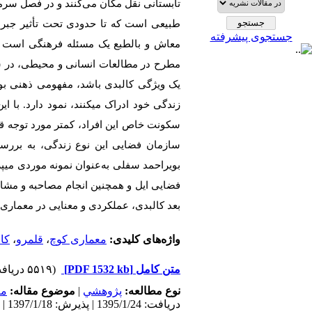
تابستانی نقل مکان می‌کنند و در فصل سرما
طبیعی است که تا حدودی تحت تأثیر جبر م
جستجوی پیشرفته
معاش و بالطبع یک مسئله فرهنگی است که
مطرح در مطالعات انسانی و محیطی، در شکل
یک ویژگی کالبدی باشد، مفهومی ذهنی بود
زندگی خود ادراک می­کنند، نمود دارد. با 
سکونت خاص این افراد، کمتر مورد توجه ق
سازمان فضایی این نوع زندگی، به بررسی
بویراحمد سفلی به‌عنوان نمونه موردی می­پ
فضایی ایل و همچنین انجام مصاحبه و مشاه
بعد کالبدی، عملکردی و معنایی در معماری ک
واژه‌های کلیدی:
معماری کوچ
،
قلمرو
،
کال
متن کامل
[PDF 1532 kb]
(۵۵۱۹ دریافت)
نوع مطالعه:
پژوهشي
|
موضوع مقاله:
مع
دریافت: 1395/1/24 | پذیرش: 1397/1/18 | انتشار: 1397/3/21