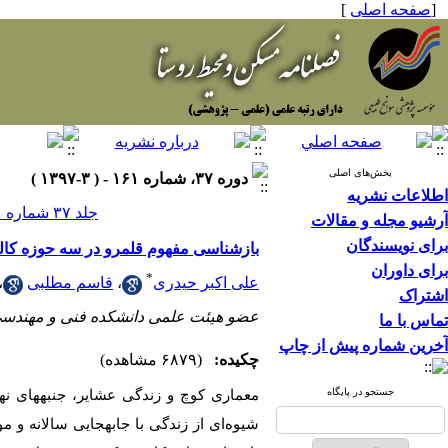
[
صفحه اصلی
]
بخش‌های اصلی
دوره ۳۷، شماره ۱۶۱ - ( ۳-۱۳۹۷ )
اطلاعات نشریه
جلد ۳۷ شماره ۱۶۱ صفحات ۱۲۴-۱۰۷
آرشیو مجله و مقالات
برای نویسندگان
بازشناسی مفهوم قلمرو در سه حوزه کالب
برای داوران
*
علی اکبر حیدری
،
قاسم مطلبی
،
اشتراک
عضو هیئت علمی دانشکده فنی و مهندسی
تماس با ما
آخرین شماره پیش از چاپ
چکیده:
(۶۸۷۹ مشاهده)
جستجو در پایگاه
معماری کوچ و زندگی عشایر، جنبه­های نهفته
شیوه‌ای از زندگی با جابه­جایی سالانه و