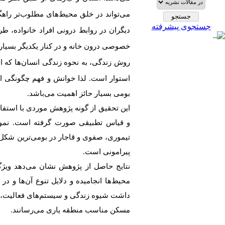
می‌تواند
در
خلق
محیط‌های مطلوب‌تر راه
جستجوی پیشرفته
دیگران
در
روابط
درونی
افراد
خانواده،
طر
خصوصی
درون
خانه
و
در
کنار
یکدیگر
بسیار
روش
زندگی، به
نحوه
زندگی
انسان‌ها
که ا
استوار
است
.
لذا خوانش و فهم چگونگی اث
بومی بسیار حائز اهمیت می‌باشد.
این تحقیق از گونه پژوهش موردی با استفا
و قیاس تطبیقی صورت گرفته است. نمونه
تیموری، صفوی و قاجار در بومی‌ترین شکل‌
پیرامونی است.
نتایج حاصل از پژوهش نشان می‌دهد ویژگ
محیط‌ها انجامیده و دلایل تنوع آن‌ها و 
داشت شیوه زندگی و سیستم‌های فعالیت، هر 
مسکن مناسب منطقه یاری می‌رسانند.