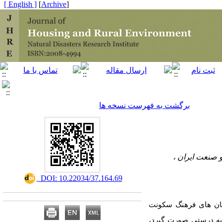
[ English ]
]
Archive
[
برگشت به فهرست نسخه ها
 صنعت ایران ،
‎ DOI: 10.22034/37.164.69
بیان های فرهنگ سکونت
ه درستی
صورت گیرد،