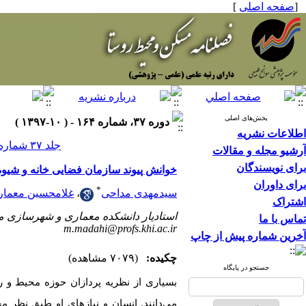
[
صفحه اصلی
]
بخش‌های اصلی
دوره ۳۷، شماره ۱۶۴ - ( ۱۰-۱۳۹۷ )
اطلاعات نشریه
جلد ۳۷ شماره ۱۶۴ صفحات ۸۴-۶۹
آرشیو مجله و مقالات
برای نویسندگان
خوانش پیوند سازمان فضایی خانه و شیوه
برای داوران
*
سیدمهدی مداحی
،
غلامحسین معمار
اشتراک
استادیار دانشکده معماری و شهرسازی م
تماس با ما
m.madahi@profs.khi.ac.ir
آخرین شماره پیش از چاپ
چکیده:
(۷۰۷۹ مشاهده)
جستجو در پایگاه
بسیاری از نظریه پردازان حوزه محیط و ر
می‌دانند. انسان
و
نیازهای
او
طبق
نظر
مح