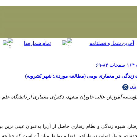
 زندگی در معماری بومی (مطالعه موردی: شهر بُشرویه)
یان
ؤسسه آموزش عالی خاوران مشهد، دکترای معماری از دانشگاه علم و
فتار، شیوه زندگی و نظام رفتاری حاصل از آن‌را به‌عنوان عینی ترین 
ققان،
عامل
اصلی
در
طراحی
فضا
و
روابط
میان
آن
است
که
چنانچه
ب