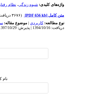
واژه‌های کلیدی:
شیوه زندگی
،
‌نظام رفتا
متن کامل
[PDF 656 kb]
(۳۶۷۶ دریافت)
نوع مطالعه:
كاربردي
|
موضوع مقاله:
سک
دریافت: 1394/10/16 | پذیرش: 1397/10/29 | انتشار: 1398/2/7
نام ک