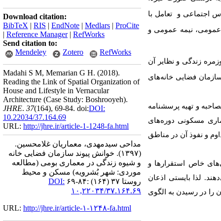
اس
اجتماعی
و
تعامل
با
Download citation:
BibTeX
|
RIS
|
EndNote
|
Medlars
|
ProCite
مومی،
نیمه
عمومی
و
|
Reference Manager
|
RefWorks
Send citation to:
Mendeley
Zotero
RefWorks
زمره
زندگی
و
نظایر
آن
Madahi S M, Memarian G H.
(2018).
ازمان فضایی خانه‌های
Reading the Link of Spatial Organization of
House and Lifestyle in Vernacular
Architecture (Case Study: Boshrooyeh).
صاحبه و تهیه پرسشنامه
JHRE
.
37
(164)
, 69-84. doi:
DOI:
10.22034/37.164.69
اری مسکونی دوره‌های
URL:
http://jhre.ir/article-1-1248-fa.html
وم و نفوذ آن در مناطق
مداحی سیدمهدی، معماریان غلامحسین.
(۱۳۹۷).
خوانش پیوند سازمان فضایی خانه
و شیوه زندگی در معماری بومی (مطالعه
‌های خاص استقرارها و
موردی: شهر بُشرویه) مسکن و محیط
هند. لذا بایستی اذعان
روستا ۳۷ (۱۶۴) :۸۴-۶۹
DOI:
۱۰,۲۲۰۳۴/۳۷.۱۶۴.۶۹
 را در رسیدن به الگوی
URL:
http://jhre.ir/article-۱-۱۲۴۸-fa.html