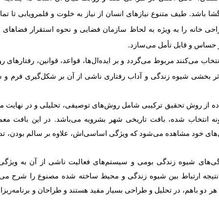
گشا
باشد. طیف
متنوع
نیازهای
انسان
از
نیاز
به
خلوت
و
قلمرویابی
تا
تم
احی
خانه
را
به
ویژه
به
لحاظ
سازمان
فضایی
و
نحوه
استقرار
فضاهای
ع
حساس
و
قابل
تأمل
می‌سازد.
نتخاب
می‌کنند
مربوط
می‌گردد
و
بر
ایده‌ال‌ها،
قواعد،
قوانین،
رفتارهای
رو
ر بخشی شیوه زندگی و آداب رفتاری ناشی از آن
بر شکل‌گیری فرم و س
ده از روش تحقیق ترکیبی شامل روش‌های توصیفی، تحلیلی و در نهایت‌‌ م
 انتخاب شده، بافت تاریخی شهر بشرویه می‌باشد. در این بافت معم
های خود مشاهده می‌شود که ویژگی اساسی‌اش، علاوه بر سالم بودن، تدا
ی‌های شیوه زندگی بومی و سیستم‌های فعالیت ناشی از آن به ویژگی
در نتیجه ارتباط بین شیوه زندگی و محیط ساخته شده مصنوع را شرح می‌د
دو باهم، در تحلیل و طراحی بسیار مفید هستند و طراحان و برنامه‌ریزان