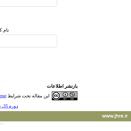
نام ک
بازنشر اطلاعات
این مقاله تحت شرایط
ense
دوره 35، شماره 156 - ( 10-1395 )
766