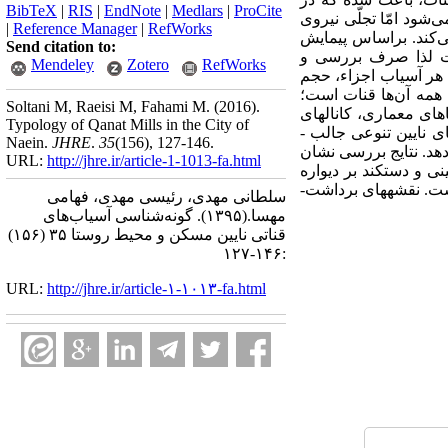
BibTeX
|
RIS
|
EndNote
|
Medlars
|
ProCite
‌شود امّا تجلّی نیروی
|
Reference Manager
|
RefWorks
ی‌کند. براساس پیمایش
Send citation to:
ی تخریب شده است لذا صرف بررسی و
Mendeley
Zotero
RefWorks
 هر آسیاب اجزاء، حجم
 همه آن‌ها قنات است؛
Soltani M, Raeisi M, Fahami M.
(2016).
ای معماری، کانال­های
Typology of Qanat Mills in the City of
ی نایین تنوعی جالب ­
Naein.
JHRE
.
35
(156)
, 127-146.
 دهد. نتایج بررسی نشان
URL:
http://jhre.ir/article-1-1013-fa.html
 گونه رو زمینی، دستکند زیرزمینی و دستکند بر دیواره
ت. نقشه­های برداشت­
سلطانی مهدی، رئیسی مهدی، فهامی
مهسا.
(۱۳۹۵).
گونه‌شناسی آسیاب‌های
قناتی نایین مسکن و محیط روستا ۳۵ (۱۵۶)
:۱۴۶-۱۲۷
URL:
http://jhre.ir/article-۱-۱۰۱۳-fa.html