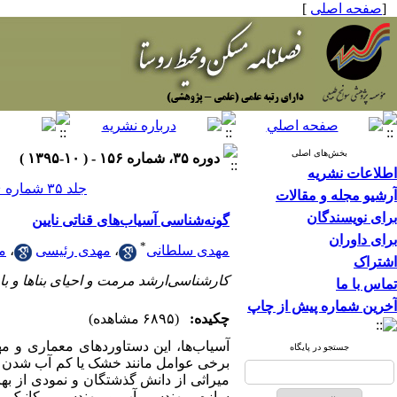
[
صفحه اصلی
]
بخش‌های اصلی
دوره ۳۵، شماره ۱۵۶ - ( ۱۰-۱۳۹۵ )
اطلاعات نشریه
جلد ۳۵ شماره ۱۵۶ صفحات ۱۴۶-۱۲۷
آرشیو مجله و مقالات
برای نویسندگان
گونه‌شناسی آسیاب‌های قناتی نایین
برای داوران
*
مهدی سلطانی
،
مهدی رئیسی
،
م
اشتراک
کارشناسی‌ارشد مرمت و احیای بناها و با
تماس با ما
آخرین شماره پیش از چاپ
چکیده:
(۶۸۹۵ مشاهده)
آسیاب‌ها، این دستاوردهای معماری و مه
جستجو در پایگاه
برخی عوامل ‌مانند خشک یا کم آب شدن قنا
میراثی از دانش گذشتگان و نمودی از به
سازه، مهندسی آب و مهندسی مکانیک و مع