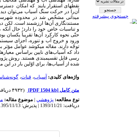
نقطه­ای استقرار یابند که امکان دسترسی 
آن‌را در حرکت سنگ آسیاب می‌توان دید و
جستجوی پیشرفته
مستندنگاری آن‌ها ارزشمند است. لکن در 
و تناسبات خاص خود را دارد؛ حال آنکه م
حتّی نحوه کارکرد آن‌ها تقریباً یکسان
ورود و خروج آب و تنوره، اجزای سیستم مک
توجّه دارند. مقاله می­کوشد عوامل مؤثر ب
رسی قابل تقسیم­بندی هستند. روش پژوهش 
شده از آسیاب‌ها، برای اوّلین بار در این 
واژه‌های کلیدی:
آسیاب
،
قنات
،
گونه‌شنا
متن کامل
[PDF 1504 kb]
(۴۹۳۲ دریافت)
نوع مطالعه:
پژوهشي
|
موضوع مقاله:
مح
دریافت: 1393/11/21 | پذیرش: 1395/11/13 | انتشار: 1395/12/4