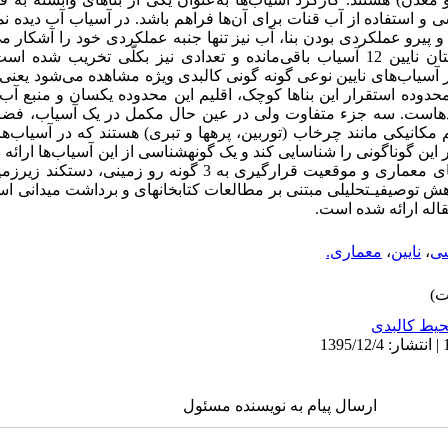
و استفاده از آب قنات برای آن‌ها فراهم باشد. در آسیاب آب دیده ­‌نمی
 پیرو عملکردی بودن بنا، آب نیز تنها جنبه عملکردی خود را آشکار م
میدانی مشخّص شد در محدوده­ شهرستان نایین 12 آسیاب باقی‌مانده و تعدادی نیز بکلّ
آسیاب‌های نایین نوعی گونه­ گونی کالبدی ویژه مشاهده می‌شود یعنی
حدوده استقرار این بناها کوچک، اقلیم این محدوده یکسان و منبع آب
 بوده­است. سه جزء متفاوت ولی در عین حال مکمل در یک آسیاب، فضاه
انیکی مانند چرخاب (توربین‌، پره­ها و تبری) هستند که در آسیاب‌ها
ر این گوناگونی را شناسایی کند و یک گونه­شناسی از این آسیاب‌ها ارائه
داد که آسیاب‌های نایین بر‌اساس معیارهای معماری و موقعیت قرارگیری به 3
توصیفی­ـ­تحلیلی مبتنی بر مطالعات کتابخانه­ای و برداشت میدانی اس
مقاله ارائه شده است.
سی
،
نایین
،
معماری.
یط کالبدی
ارسال پیام به نویسنده مسئول