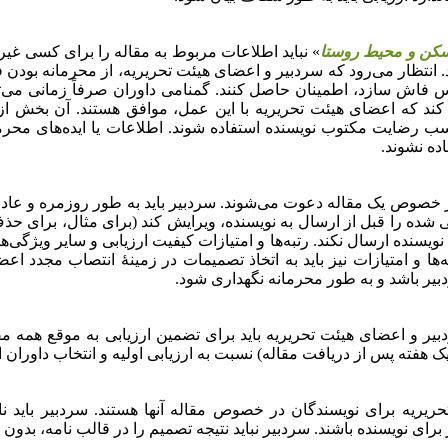
کن و محیط روستا
» نباید اطلاعات مربوط به مقاله را برای کسی غیر 
. انتظار می‌رود که سردبیر و اعضای هیئت تحریریه، از محرمانه بود
س فاش سازد، اطمینان حاصل کنند. گمنامی داوران صرفاً زمانی می‌ت
کند که اعضای هیئت تحریریه با این عمل، موافق هستند. آن بخش ا
 رضایت مکتوب نویسنده استفاده شوند. اطلاعات یا ایده‌های محرمان
ه نشوند.
ر خصوص یک مقاله دعوت می‌شوند. سردبیر باید به
طور روزمره و عادی،
 شده را قبل از ارسال به نویسنده، ویرایش کند (برای مثال، برای حذف
نده ارسال نکند. رتبه‌ها و امتیازات کیفیت ارزیابی و سایر ویژگی‌ها
به‌ها و امتیازات نیز باید به اتخاذ تصمیمات در زمینۀ انتصاب مجدد
یر باشد و به
طور محرمانه نگهداری شود.
بیر و اعضای هیئت تحریریه باید برای تضمین ارزیابی به
موقع همه مق
هفته پس از دریافت مقاله) نسبت به ارزیابی اولیه و انتخاب داوران اق
یه برای نویسندگان در خصوص مقاله آنها هستند. سردبیر باید نامه‌ه
رای نویسنده باشند. سردبیر نباید نتیجه تصمیم را در قالب نامه، بدون 