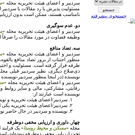
سردبیر و اعضای هیئت تحریریه مجله «
م
مسئولیت پذیرش یا رد مقالات با سردبیر ا
نامناسب هستند، ممکن است بدون ارزیابی 
جستجوی پیشرفته
دو. عدم سوگیری
سردبیر و اعضای هیئت تحریریه مجله «
م
وظیفه قضاوت در مورد مقالات را صرفاً از
سه. تضاد منافع
سردبیر و اعضای هیئت تحریریه مجله «
م
منظور اجتناب از بروز تضاد منافع بالقوه،
طرفه قرار گرفته است. مسئولیت و اختیا
ذی
‌صلاح دیگری، نظیر سردبیر قبلی مجل
نویسنده (در اینجا منظور سردبیر-نویسنده
سردبیر و اعضای هیئت تحریریه مجله «
مس
رقابتی، مشارکتی، مالی و سایر روابط و ا
نویسنده است عبارتند از:
۱. سردبیر/اعضای هیئت تحریریه و نویسنده هر دو توسط یک نهاد استخدام شده‌اند؛
۲. سردبیر/اعضای هیئت تحریریه یکی از اعضای کمیته پایان‌‌نامه نویسنده بوده یا برعکس؛
۳. نویسنده و سردبیر در حال حاضر نویسندگان مشترک و همکار در مقاله دیگری هستند یا نویسندگان همکار یک مقاله طی دو سال گذشته بوده‌اند.
چهار. داوری و ارزیابی مخفی دوطرفه
مجله «
مسکن و محیط روستا
» یک فرایند 
تحت ارزیابی مخفی دوطرفه نبوده‌اند، استا