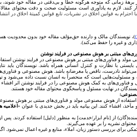
رهۀ زمانی که متوجه هرگونه خطا و بی‌دقتی در مقاله خود شوند، بای
تبار کنند. لازم به یادآوری است مسئولیت صحت و دقت محتوای مقالا
ا احترام به قوانین اخلاق در نشریات، تابع قوانین کمیتۀ اخلاق در انتشار
)، نویسندگان مالک و دارنده حق‌مؤلف مقاله خود بدون محدودیت هستن
ذاری و غیره را حفظ می‌کند).
ری‌های مبتنی بر هوش مصنوعی در فرایند نوشتن
لد و فناوری‌های مبتنی بر هوش مصنوعی در فرایند نوشتن استفاده می‌کن
ایستی با نظارت و کنترل انسانی همراه باشد. نویسندگان باید نت
 می‌تواند نادرست، ناقص یا مغرضانه باشد. هوش مصنوعی و فناوری‌ها
مسئولیت‌هایی است که منحصراً به انسان نسبت داده می‌شود و توسط
 فناوری‌های به کمک هوش مصنوعی را در فرایند نوشتن اثر افشاء کنند.
سندگان در نهایت مسئول و پاسخگوی محتوای مقاله خود هستند.
مصنوعی:
د استفاده از هوش مصنوعی مولد و فناوری‌های مبتنی بر هوش مصنوعی ر
خذ، افشاء کنند. این بیانیه باید در بخش جدیدی با عنوان «
اعلامیه 
سنده(گان) از [نام ابزار/خدمت] به منظور [دلیل] استفاده کردند. پس 
توای نشریه را بر عهده می‌گیرند.
 کمکی برای بررسی دستور زبان، املاء، منابع و غیره اعمال نمی‌شود. ا