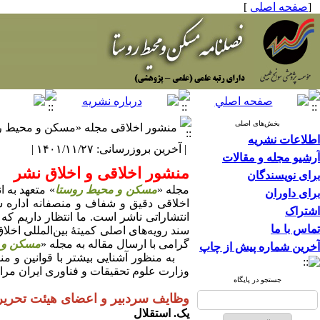
[
صفحه اصلی
]
بخش‌های اصلی
منشور اخلاقی مجله «مسکن و محیط ر
اطلاعات نشریه
| آخرین بروزرسانی: ۱۴۰۱/۱۱/۲۷ |
آرشیو مجله و مقالات
منشور اخلاقی و اخلاق نشر
برای نویسندگان
مجله «
مسکن و محیط روستا
» متعهد به 
برای داوران
اخلاقی دقیق و شفاف و منصفانه اداره ش
اشتراک
انتشاراتی ناشر است. ما انتظار داریم ک
تماس با ما
سند رویه‌های اصلی کمیتۀ بین‌المللی اخلاق
گرامی با ارسال مقاله به مجله «
مسکن و 
آخرین شماره پیش از چاپ
به منظور آشنایی بیشتر با قوانین و منش
وزارت علوم تحقیقات و فناوری ایران مراج
جستجو در پایگاه
وظایف سردبیر و اعضای هیئت تحریر
یک. استقلال