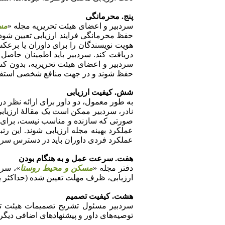
پنج. محرمانگی
سردبیر و اعضای هیئت تحریریه مجله «
مس
حفظ محرمانگی فرایند ارزیابی تعیین شود
هویت نویسندگان را برای داوران یا برعک
دریافت کند.
سردبیر باید اطمینان حاصل 
سردبیر و اعضای هیئت تحریریه، بدون کسب
حفظ شوند و در جهت منافع شخصی استفاد
شش. کیفیت ارزیابی
به
طور معمول، دو داور برای ارائه نظر د
نادر، سردبیر ممکن است یک مقالۀ ارزیابی
صورتی که سازنده و مناسب نیست، برای نویس
عملکرد بهینه مجله ارزیابی شوند. این رت
عملکرد فردی داوران باید در دسترس سردب
هفت. سرعت عمل و به
هنگام بودن
دفتر مجله «
مسکن و محیط روستا
»، سرد
ارزیابی، ظرف مهلت تعیین شده (حداکثر یک 
هشت. کیفیت تصمیم
سردبیر مسئول تشریح تصمیمات هیئت تحریر
توصیه‌های داور و پیشنهادهای اضافی دیگر ب