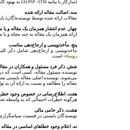
(سازگار با بیانیه
) به بهبود کا
ALPSP –STM
سه. اصالت مقاله ارائه شده
مقالات ارائه شده توسط نویسنده(گان) بایس
چهار. عدم انتشار همزمان یک مقاله و یا 
ارائه همزمان یک مقاله به چند مجله و یا
پنج. مأخذنویسی و ارجاع‌دهی مناسب
مأخذنویسی و ارجاع‌دهی شامل ذکر کلیه ک
روستا
» است.
شش. ذکر فرد مسئول و همکاران در مقاله
نویسنده مسئول مقاله، کسی است که در ته
می‌شوند. نویسنده اصلی مقاله بایستی نسب
مقاله را مطالعه و نسبت به ارائه آن به تو
هفت. اطلاع‌رسانی در خصوص وجود خطرات 
هرگونه خطرات احتمالی که به واسطه تحقی
هشت. ذکر حامی مالی
نویسندگان بایستی در قسمت سپاسگزاری قبل
نه.
اعلام وجود خطاهای اساسی در مقاله