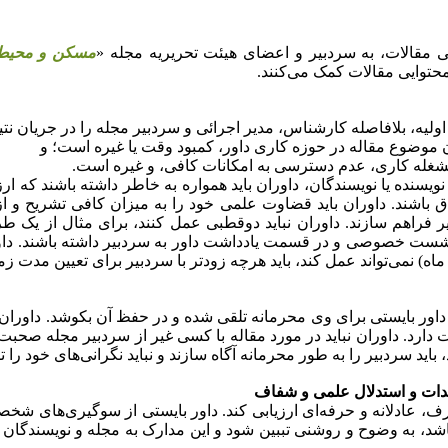
 مقالات، به سردبیر و اعضای هیئت تحریریه مجله «
مسکن و محیط 
محتوایی مقالات کمک می‌کنند.
ولیه، بلافاصله کارشناس، مدیر اجرائی و سردبیر مجله را در جریان نتی
 موضوع مقاله در حوزه کاری داور، کمبود وقت یا غیره است؛ و
مشغله کاری، عدم دسترسی به امکانات کافی، و غیره است.
یسنده یا نویسندگان، داوران باید همواره به
خاطر داشته باشند که ارز
دق باشند. داوران باید قضاوت علمی خود را به میزان کافی تشریح و ا
ر فراهم سازند. داوران نباید دوقطبی عمل کنند، برای مثال از یک طر
 نشست خصوصی و در قسمت یادداشت داور به سردبیر داشته باشند.
داو
) نمی‌تواند عمل کند، باید هرچه زودتر با سردبیر برای تعیین مدت زمان
داور بایستی برای وی محرمانه تلقی شده و در حفظ آن بکوشد. داوران 
ارد. داوران نباید در مورد مقاله با کسی غیر از سردبیر مجله صحبت کنن
اید سردبیر را به
طور محرمانه آگاه سازند و نباید نگرانی‌های خود را 
ندات و استدلال علمی و شفاف
ف، عادلانه و حرفه‌ای ارزیابی کند. داور بایستی از سوگیری‌های شخص
، به وضوح و روشنی تببین شود و این مدارک به مجله و نویسندگان ار