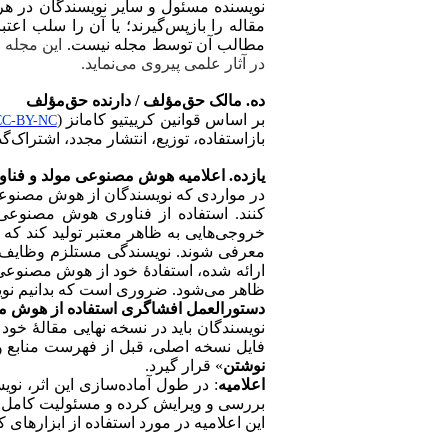
نویسنده مسئول و سایر نویسندگان در هر ب
مقاله را بازپس‌گیرند؛ یا آن را سلب اع
مطالب آن توسط مجله نیست.
این مجله ب
در آثار علمی پیروی می‌نماید.
ده. مالک حق‌مؤلف / دارنده حق‌مؤلف
بر اساس قوانین کرییتیو کامانز (
CC-BY-NC
بازاستفاده، توزیع، انتشار مجدد، اشتراک‌گ
یازده. اعلامیه هوش مصنوعی مولد و فناو
در مواردی که نویسندگان از هوش مصنوعی مو
کنند. استفاده از فناوری هوش مصنوعی ب
خروجی‌هایی به ظاهر معتبر تولید کند که
معرفی شوند. نویسندگی مستلزم وظایف و 
ارائه شده، استفادۀ خود از هوش مصنوعی و
ظاهر می‌شود. ضروری است که بدانیم نوی
دستورالعمل افشاگری استفاده از هوش 
نویسندگان باید در نسخه نهایی مقالۀ خو
فایل نسخه اصلی، قبل از فهرست منابع و مآ
نوشتن
» قرار گیرد.
اعلامیه
: در طول آماده‌سازی این اثر، نوی
بررسی و ویرایش کرده و مسئولیت کامل مح
این اعلامیه در مورد استفاده از ابزارهای