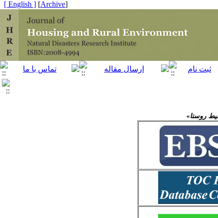
[ English ]
]
Archive
[
یط روستا
»