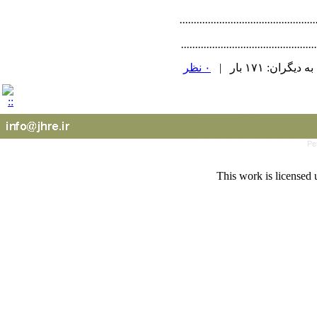
...............................................
...............................................
ان: ۱۷۱ بار |
۰ نظر
Pe
This work is licensed