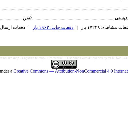
...............................................................................................................
دپستی
.......................................................................
تلفن
....................
ات مشاهده: ۱۷۲۲۸ بار |
دفعات چاپ: ۱۹۶۲ بار
| دفعات ارسال به دیگر
rsian site map -
English site map
- Created in 0.11 seconds with 41 queries by YEKTAWEB 4
 under a
Creative Commons — Attribution-NonCommercial 4.0 Internat