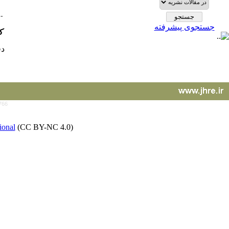
....
جستجوی پیشرفته
ک
دفع
766
ional
(CC BY-NC 4.0)