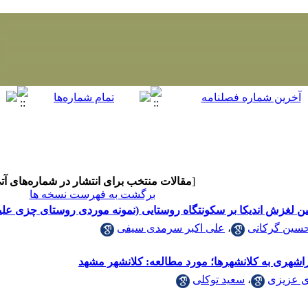
[
مقالات منتخب برای انتشار در شماره‌های آت
برگشت به فهرست نسخه ها
مین لغزش اندیکا بر سکونتگاه روستایی (نمونه موردی روستای چزی علیا
سین گرکانی
،
علی اکبر سرمدی سیفی
راشهری به کلانشهرها؛ مورد مطالعه: کلانشهر مشهد
 عزیزی
،
سعید توکلی