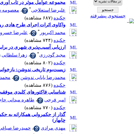
مجموعه عوامل موثر در تاب آوری 
*
علیرضا استعلاجی
،
معصومه ش
جستجوی پیشرفته
چکیده
(۶۸۷ مشاهده)
واکاوی اثرات اجرای طرح هادی رو
*
محمد اکبرپور
،
علیرضا خسرو
چکیده
(۷۴۴ مشاهده)
ارزیابی آسیب‌پذیری شهری در برابر زمین‌لرزه با رویکرد GIS و م
*
مجید گودرزی
،
زهرا سلطانی
چکیده
(۸۰۲ مشاهده)
زیست‌بوم تاریخی ندوشن: بازخوانی
محمدرضا بابایی ندوشن
،
محمد 
چکیده
(۸۷۶ مشاهده)
شناسایی فاکتورهای کلیدی موفقیت
امیر فرجی
،
طاهره میدانی حاج
چکیده
(۷۷۰ مشاهده)
گذار از حکمروایی همکارانه به حک
چابهار)
مهدی مرادی
،
حمیدرضا صباغی