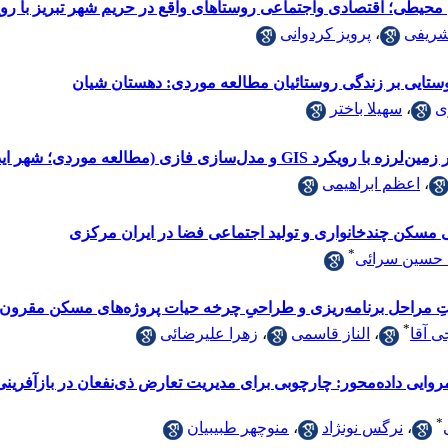
محیطی؛ اقتصادی واجتماعی روستاهای واقع در حریم شهر تبریز با رو
ریفی
،
پرویز کردوانی
ستایی بر زندگی روستائیان مطالعه موردی: دهستان شیان
ی
،
سهیلا باختر
دل‌سازی فازی (مطالعه موردی؛ شهر ایذه)
،
اعظم ابراهیمی
 مسکن چندخانواری و تولید اجتماعی فضا در ایران مرکزی
*
حسین سرائی
ِ مراحل برنامه‌ریزی و طراحیِ چرخه حیات پروژه‌های مسکن مقرون
*
ی آقا
،
الناز قاسمی
،
زهرا علیرضائی
مروایی داده‌محور: چارچوبی برای مدیریت تعارض ذی‌نفعان در بازآفر
*
،
نرگس نونژاد
،
منوچهر طبیبیان