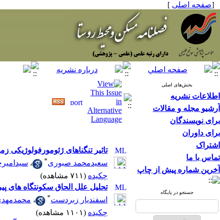
[
صفحه اصلی
]
بخش‌های اصلی
اطلاعات نشریه
آرشیو مجله و مقالات
برای نویسندگان
برای داوران
اشتراک
تاثیر تنگناهای ژئومورفولوژیکی ز
تماس با ما
*
سعیدمحمد صبوری
،
سیدامیرح
آخرین شماره پیش از چاپ
چکیده
(۷۱۱ مشاهده)
تحلیل علل الحاق سکونتگاه های پی
جستجو در پایگاه
*
اسفندیار زبردست
،
محمدمهدی
چکیده
(۱۱۰۱ مشاهده)