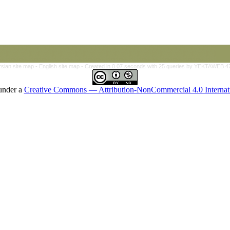
rsian site map -
English site map
- Created in 0.07 seconds with 25 queries by YEKTAWEB 4
 under a
Creative Commons — Attribution-NonCommercial 4.0 Internat