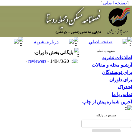
]
صفحه اصلی
[
بخش‌های اصلی
:
داوران
بایگانی بخش
اطلاعات نشریه
reviewers
- 1404/3/20 -
آرشیو مجله و مقالات
برای نویسندگان
برای داوران
اشتراک
تماس با ما
آخرین شماره پیش از چاپ
جستجو در پایگاه