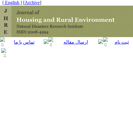
[ English ]
]
Archive
[