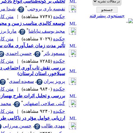
تحلیلی بر گونه‌شناسی انواع بادگیر 
*
نفیسه یاری بروجنی
،
شیدا مر
جستجوی پیشرفته
چکیده
(۷۷۴۷ مشاهده)
|
متن کامل 
توسعه کالبدی مناسب زمین و محیط‌ها
*
مجید یوسف نیاپاشا
،
ماریا برز
چکیده
(۷۰۲۹ مشاهده)
|
متن کامل 
تأثیر مدت زمان عمل‌آوری ملات 
*
مسعود باتر
،
حسین احمدی
چکیده
(۷۲۸۵ مشاهده)
|
متن کامل 
سیلاخور، استان لرستان)
*
پرویز پیران
،
سعیده اسدی
چکیده
(۹۸۴۰ مشاهده)
|
متن کامل 
بررسی و تحلیل اثرات طرح بهساز
*
گیتی صلاحی اصفهانی
،
محمد 
چکیده
(۹۲۴۰ مشاهده)
|
متن کامل 
ارزیابی عوامل مؤثر در ناکامی ط
مهدی طالب
،
حسین میرزایی