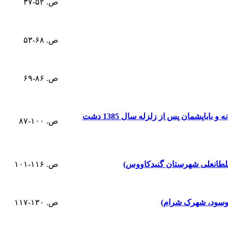
ص. ۵۲-۳۷
ص. ۶۸-۵۳
ص. ۸۶-۶۹
بررسی نقش تاب آوری اجتماعی در موفقیت فرایند بازسازی (مطالعه موردی: جوامع روستایی درب آستانه و باباپشمان پس از زلزله سال 1385 دشت
ص. ۱۰۰-۸۷
لطانعلی شهرستان گنبدکاووس)
ص. ۱۱۶-۱۰۱
نوسود‌، شهرک شرام)
ص. ۱۳۰-۱۱۷