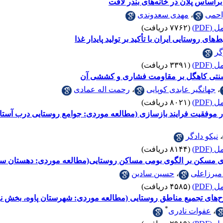
بر‌اساس پلان در خانه‌های بندر لافت
احمی
،
مهدی سعدوندی
(PDF)
(۷۷۶۲ دریافت)
ی روستایی ایران با تأکید بر تولید پایدار غذا
گر
(PDF)
(۳۳۹۱ دریافت)
سنتی کاهگل بر مقاومت فشاری و کششی آن
،
جهانگیر عابدی کوپایی
،
رحمت اله عمادی
(PDF)
(۸۰۲۱ دریافت)
،
نیکو دادگر
(PDF)
(۸۱۴۴ دریافت)
ی مسکن بر الگوی بومی مساکن روستایی(مطالعه موردی: دهستان س
میرزاعلی
،
حسین سادین
(PDF)
(۴۵۸۵ دریافت)
رح‌های تجمیع مناطق روستایی (مطالعه موردی‌: شهرستان پاوه، بخش 
*
،
عفوات نادری