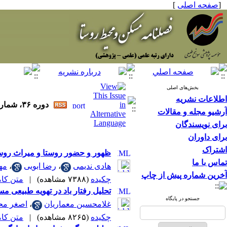
[
صفحه اصلی
]
بخش‌های اصلی
اطلاعات نشریه
دوره ۳۶، شماره ۱۵۷ - ( ۳-۱۳۹۶ )
آرشیو مجله و مقالات
برای نویسندگان
برای داوران
اشتراک
ظهور و حضور روستا و میراث روست
تماس با ما
هادی ندیمی
،
رضا ابویی
،
مه
آخرین شماره پیش از چاپ
چکیده
(۷۳۸۸ مشاهده)
|
متن کامل 
تحلیل رفتار باد در تهویه طبیعی م
جستجو در پایگاه
غلامحسین معماریان
،
اصغر مح
چکیده
(۸۲۶۵ مشاهده)
|
متن کامل 