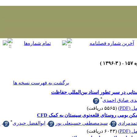
برگشت به فهرست نسخه ها
ایی در سیر تطور اسناد بین‌المللی حفاظت
*
دی صادق احمدی
(PDF)
(۵۵۶۵ دریافت)
سکن بومی روستای قلعه‌نوی سیستان به کمک CFD
*
مدمرادی
،
سیدمصطفی حسینعلی پور
،
ابوالفضل حیدری
،
س
(PDF)
(۶۰۴۳ دریافت)