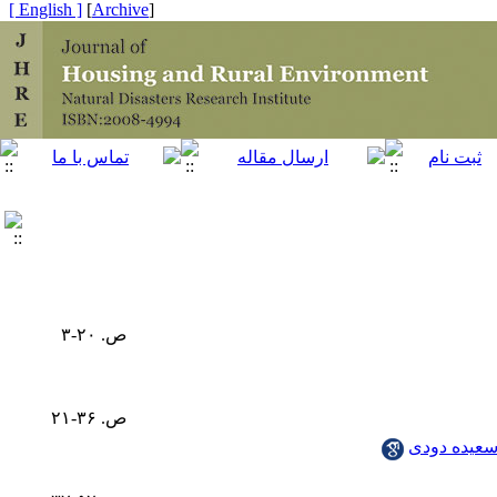
[ English ]
]
Archive
[
ص. ۲۰-۳
ص. ۳۶-۲۱
عیده دودی