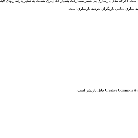
است. اگرچه مدل بازسازی بم بستر مشارکت بسیار فعال‌تری نسبت به سایر بازسازیهای قبلی
مند سازی تمامی بازیگران عرصه بازسازی است.
Creative Commons Attr
قابل بازنشر است.