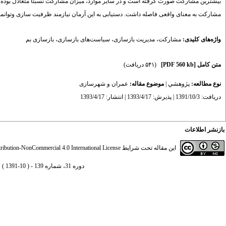
بیشترین مشارکت صورت گرفته است و در سایر موارد، میزان مشارکت نسبتاً متعادل بوده 
مشارکت به معنای واقعی فاصله داشت. دستیابی به این آرمان نیازمند ظرفیت سازی وتوان
واژه‌های کلیدی:
مشارکت
،
مدیریت بازسازی
،
سیاست‌های بازسازی
،
بازسازی بم
متن کامل
[PDF 560 kb]
(۵۴۱ دریافت)
نوع مطالعه:
پژوهشي
|
موضوع مقاله:
عمران و شهرسازی
دریافت: 1391/10/3 | پذیرش: 1393/4/17 | انتشار: 1393/4/17
بازنشر اطلاعات
این مقاله تحت شرایط
ibution-NonCommercial 4.0 International License
دوره 31، شماره 139 - ( 10-1391 )