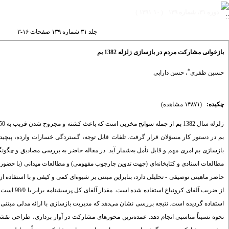
دوره ۳۱، شماره ۱۳۹ - ( ۱۰-۱۳۹۱ )
جلد ۳۱ شماره ۱۳۹ صفحات ۱۶-۳
بازخوانی مشارکت مردم در بازسازی زلزله 1382 بم
*
حسین ظفری
،
حسن دارابی
چکیده:
(۱۴۸۷۱ مشاهده)
بم در دستور کار مسؤلان قرار گرفت. تلفات قابل توجه، گستردگی خسارات وارده، پیچید
مطالعات اسنادی و کتابخانه‌ای (جهت تدوین چارچوب مفهومی) و مطالعات میدانی (با حضور در
حاضر ماهیتی توصیفی - تحلیلی دارد، بنابراین مبتنی بر شیوه‌ای کمی و کیفی و با استفاده 
از ضریب آل
استفاده گردیده است. نتیجه بررسی نشان می‌دهد که مدیریت بازسازی با ارائه مدلی مبتنی 
نحوه نسبتاً مناسبی انجام دهد. عمده‌ترین محورهای مشارکت در آوار برداری، طراحی نقشه