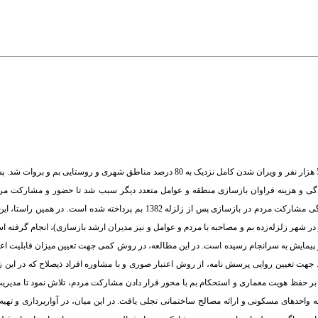
زلزله سال 1382 بم از جمله سوانح مخربی است که باعث کشته و مجروح شدن قریب به 50 هزار نفر و ویران شدن کامل نزدیک به 80 درصد مناط
گی و هزینه فراوان بازسازی منطقه و عوامل متعدد دیگر سبب شد تا حضور و مشارکت مرد
بازسازی بم امری مهم و قابل تأمل به‌شمار آید. در مقاله حاضر به بررسی مصادیق و چگونگی مشارکت مردم در بازسازی پس از زلزله 382
 شهر زلزله‌زده بم و مصاحبه با مردم و عوامل و نیز مدیران ارشد بازسازی)، انجام گرفته اس
از پیمایش به سرانجام رسیده است. در این مطالعه، در روش کمی جهت تعیین میزان قابلیت اعتم
فای کرونباخ استفاده شده است. مقدار آلفای کل پرسشنامه برابر با 98/0 است. جهت تعیین روایی پرسش نامه، از روش اعتبار صوری و با مشاوره افراد ذیصلاح 
بر حفظ هویت معماری و استحکام بم با محور قرار دادن مشارکت مردم، تلاش نمود تا مدیریت
 واحدهای مسکونی و ارائه مصالح ساختمانی تجلی یافت. در این میان، در آواربرداری و تهیه