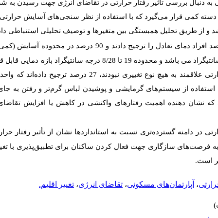
 به دنبال بررسی تأثیر رفتار حرارتی در تقاضای انرژی جهت رسیدن به 
سته کمی قرار می‌گیرد که با استفاده از نظر سنجی‌های آسایش حرارتی و
 و از طریق تحلیل همبستگی بین متغیر‌ها و توصیف تحلیلی استنباطی داده
با توجه با استاندارد اشری، 49 درصد افراد دمای تعادل را ترجیح دادند و
دارند. دمای خنثی این پژوهش 9/23 درجه سانتیگراد می باشد و محدوده 19 تا 8/28 
ستفاده از سیستم‌های گرمایشی و پوشیدن لباس گرم‌تر و رفتن به جای گر
که نشان دهنده اهمیت رفتارهای واکنشی در کاهش یا افزایش تقاضای
ی در دامنه گسترده‌تری نسبت به استانداردها نشان از تأثیر رفتار حرا
 به فرصت‌های سازگاری جهت فعال کردن ساکنان برای تطبیق‌پذیری با تغیی
ثر است.
رارتی
،
آپارتمان‌های مسکونی
،
تقاضای انرژی
،
تغییر اقلیم.