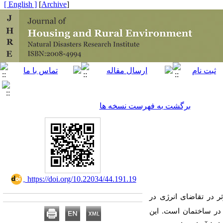
[ English ]
]
Archive
[
برگشت به فهرست نسخه ها
‎ https://doi.org/10.22034/44.191.19
ر در تقاضای انرژی در
 در ساختمان است. این