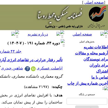
[
صفحه اصلی
]
بخش‌های اصلی
دوره ۴۴، شماره ۱۹۱ - ( ۷-۱۴۰۴ )
اطلاعات نشریه
جلد ۴۴ شماره ۱۹۱ صفحات ۳۲-۱۹
آرشیو مجله و مقالات
برای نویسندگان
تأثیر رفتار حرارتی در تقاضای انرژی آپا
برای داوران
*
اباصلت عسکری
،
شاهین حیدری
اشتراک
گروه معماری، دانشکده معماری، دانشکدگان
تماس با ما
آخرین شماره پیش از چاپ
چکیده:
(۲۱۹۷ مشاهده)
جستجو در پایگاه
هدف:
با افزایش تقاضای انرژی در بخش س
ساختمان را بیش از پیش نمایان می‌کند. 