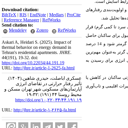
شرایط آسایش است.
Download citation:
 اولویت‌بندی رفتارهای
BibTeX
|
RIS
|
EndNote
|
Medlars
|
ProCite
‌ها تحلیل شد.
|
Reference Manager
|
RefWorks
Send citation to:
 90 درصد در محدوده آسایش (کمی سرد تا کمی گرم) قرار
Mendeley
Zotero
RefWorks
درجه سانتیگراد بازه دمایی قابل قبول برای ساکنان حاصل
Askari A, Heidari S.
(2025).
Impact of
شد. همچنین 59 درصد افراد در ترجیح حرارتی علاقمند به هیچ نوع تغییری نبودند، 27 درصد ترجیح داده‌اند که واحد گرمتر شود و 14 درصد
thermal behavior on energy demand in
‌تر به‌عنوان مهم‌ترین
Tehran's residential apartments.
JHRE
.
44
(191)
, 19-32. doi:
 انرژی برای رسیدن به
https://doi.org/10.22034/44.191.19
URL:
http://jhre.ir/article-1-2625-fa.html
رتی ساکنان در کاهش یا
عسکری اباصلت، حیدری شاهین.
(۱۴۰۴).
تأثیر رفتار حرارتی در تقاضای انرژی
رات اقلیمی و تاب‌آوری
آپارتمان‌های مسکونی شهر تهران مسکن و
محیط روستا ۴۴ (۱۹۱) :۳۲-۱۹
https://doi.org/۱۰,۲۲۰۳۴/۴۴.۱۹۱.۱۹
URL:
http://jhre.ir/article-۱-۲۶۲۵-fa.html