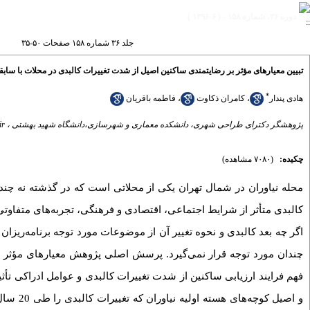
دوره ۳۶، شماره ۱۵۸ - ( ۶-۱۳۹۶ )
جلد ۳۶ شماره ۱۵۸ صفحات ۵۰-۳۵
تبیین معیارهای مؤثر بر رضایتمندی ساکنین اصیل از شدت تغییرات کالبدی در محلات با سابقه
*
هادی پندار
،
کامران ذکاوت
،
فاطمه باقریان
پژوهشگر دکترای طراحی شهری، دانشکده معماری و شهرسازی،دانشگاه شهید بهشتی ،
ir
چکیده:
(۷۰۸۰ مشاهده)
محله نیاوران در شمال تهران یکی از محلاتی است که در گذشته نه چندا
کالبدی متأثر از شرایط اجتماعی، اقتصادی و فرهنگی، تجربه‌های متفاوتی
اگر چه بعد کالبدی و نحوه تغییر آن از موضوعات مورد توجه برنامه‌ریزا
چندان مورد توجه قرار نمی‌گیرد. پرسش اصلی پژوهش معیارهای مؤثر بر 
فهم فرایند ارزیابی ساکنین از شدت تغییرات کالبدی و عوامل ادراکی تأث
و اصیل 