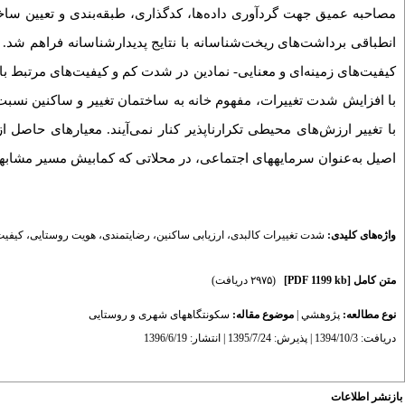
مصاحبه عمیق جهت گردآوری داده‌ها، کدگذاری، طبقه‌بندی و تعیین ساخ
انطباقی برداشت‌های ریخت‌شناسانه با نتایج پدیدارشناسانه فراهم شد. 
کیفیت‌های زمینه‌ای و معنایی- نمادین در شدت کم و کیفیت‌های مرتبط با 
با افزایش شدت تغییرات، مفهوم خانه به ساختمان تغییر و ساکنین نسب
با تغییر ارزش‌های محیطی تکرارناپذیر کنار نمی‌آیند. معیارهای حاصل
اصیل به‌عنوان سرمایه­های اجتماعی‌، در محلاتی که کمابیش مسیر مشابهی 
واژه‌های کلیدی:
شدت تغییرات کالبدی
،
ارزیابی ساکنین
،
رضایتمندی
،
هویت روستایی
،
کیفیت
متن کامل
[PDF 1199 kb]
(۲۹۷۵ دریافت)
نوع مطالعه:
پژوهشي
|
موضوع مقاله:
سکونتگاههای شهری و روستایی
دریافت: 1394/10/3 | پذیرش: 1395/7/24 | انتشار: 1396/6/19
بازنشر اطلاعات